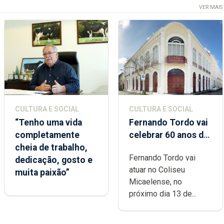
VER MAIS
CULTURA E SOCIAL
CULTURA E SOCIAL
“Tenho uma vida
Fernando Tordo vai
completamente
celebrar 60 anos de
cheia de trabalho,
carreira no Coliseu
Fernando Tordo vai
dedicação, gosto e
Micaelense
atuar no Coliseu
muita paixão”
Micaelense, no
próximo dia 13 de...