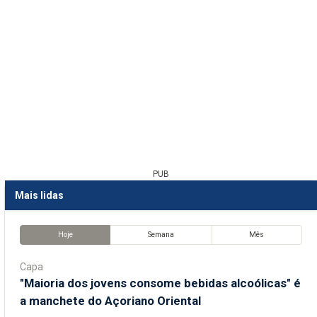
PUB
Mais lidas
Hoje
Semana
Mês
Capa
"Maioria dos jovens consome bebidas alcoólicas" é
a manchete do Açoriano Oriental