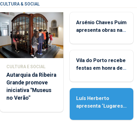
CULTURA & SOCIAL
Arsénio Chaves Puim
apresenta obras na
Biblioteca de Vila do
Porto
Vila do Porto recebe
CULTURA E SOCIAL
festas em honra de
Autarquia da Ribeira
Nossa Senhora da
Grande promove
Assunção
iniciativa "Museus
no Verão"
Luís Herberto
apresenta ‘Lugares
da Paisagem’