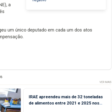
negativo”
E), a
rês
egeu um único deputado em cada um dos atos
compensação.
UB
VER MAIS
IRAE apreendeu mais de 32 toneladas
de alimentos entre 2021 e 2025 nos
Açores