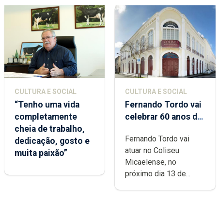
CULTURA E SOCIAL
CULTURA E SOCIAL
“Tenho uma vida
Fernando Tordo vai
completamente
celebrar 60 anos de
cheia de trabalho,
carreira no Coliseu
Fernando Tordo vai
dedicação, gosto e
Micaelense
atuar no Coliseu
muita paixão”
Micaelense, no
próximo dia 13 de...