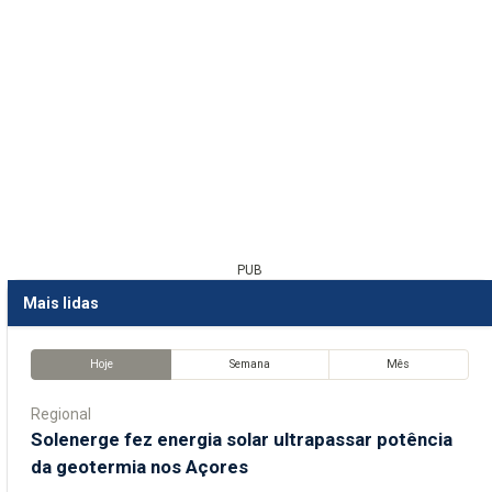
PUB
Mais lidas
Hoje
Semana
Mês
Regional
Solenerge fez energia solar ultrapassar potência
da geotermia nos Açores