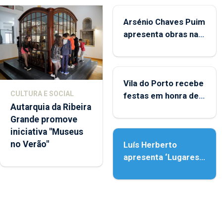
Arsénio Chaves Puim
apresenta obras na
Biblioteca de Vila do
Porto
Vila do Porto recebe
CULTURA E SOCIAL
festas em honra de
Autarquia da Ribeira
Nossa Senhora da
Grande promove
Assunção
iniciativa "Museus
no Verão"
Luís Herberto
apresenta ‘Lugares
da Paisagem’