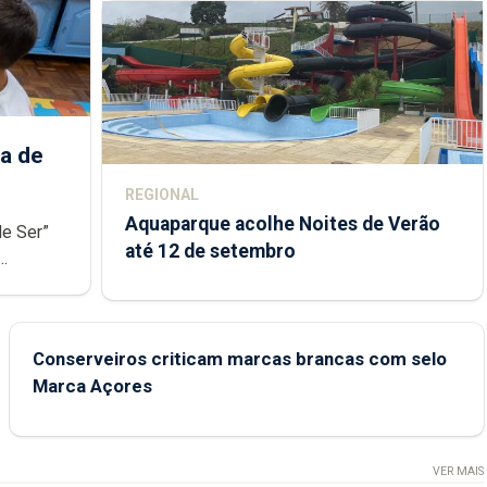
a de
REGIONAL
Aquaparque acolhe Noites de Verão
de Ser”
até 12 de setembro
junto das
Conserveiros criticam marcas brancas com selo
Marca Açores
VER MAIS