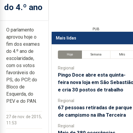
do 4.º ano
O parlamento
PUB
aprovou hoje o
Mais lidas
fim dos exames
do 4.º ano de
Hoje
Semana
Mês
escolaridade,
com os votos
Regional
favoráveis do
Pingo Doce abre esta quinta-
PS, do PCP, do
feira nova loja em São Sebastiã
Bloco de
e cria 30 postos de trabalho
Esquerda, do
Regional
PEV e do PAN.
67 pessoas retiradas de parque
de campismo na ilha Terceira
27 de nov. de 2015,
11:53
Regional
Mais de 380 ocorrências