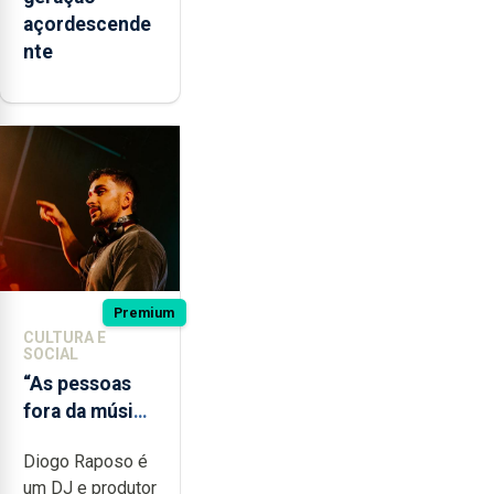
açordescende
nte
Premium
CULTURA E
SOCIAL
“As pessoas
fora da música
não têm a
Diogo Raposo é
noção do quão
um DJ e produtor