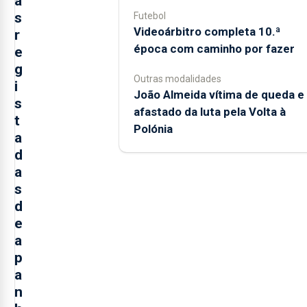
a
s
Futebol
Videoárbitro completa 10.ª
r
época com caminho por fazer
e
g
Outras modalidades
i
João Almeida vítima de queda e
s
afastado da luta pela Volta à
t
Polónia
a
d
a
s
d
e
a
p
a
n