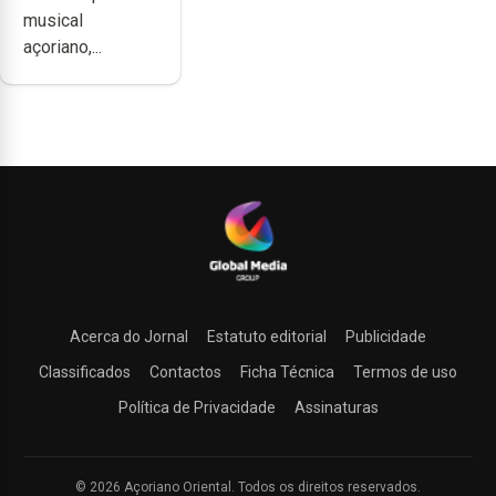
difícil é
musical
produzir uma
açoriano,...
música”
Acerca do Jornal
Estatuto editorial
Publicidade
Classificados
Contactos
Ficha Técnica
Termos de uso
Política de Privacidade
Assinaturas
© 2026 Açoriano Oriental. Todos os direitos reservados.