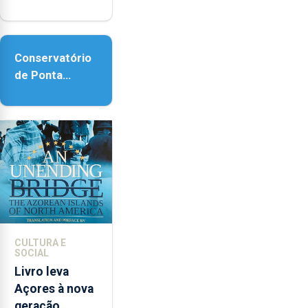
regressa com
reforço da
acessibilidade
Conservatório
de Ponta
Delgada vai
contar com
novos
instrumentos
CULTURA E
SOCIAL
Livro leva
Açores à nova
geração