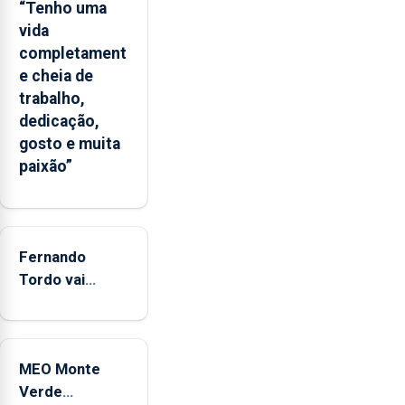
Flores
“Tenho uma
apresenta
vida
um
completament
“decréscimo
e cheia de
significativo”
trabalho,
da
dedicação,
CPUE
gosto e muita
entre
paixão”
2022
e
2025
Fernando
Tordo vai
celebrar 60
anos de
carreira no
MEO Monte
Coliseu
Verde
Micaelense