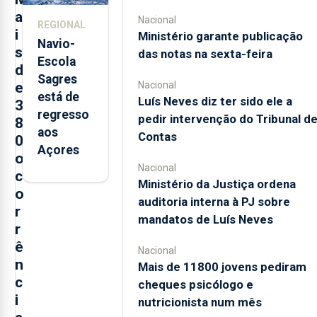
trabalho
a
Nacional
REGIONAL
i
Ministério garante publicação
Navio-
s
das notas na sexta-feira
Escola
d
Sagres
Nacional
e
está de
Luís Neves diz ter sido ele a
3
regresso
pedir intervenção do Tribunal d
8
aos
Contas
0
Açores
o
Nacional
c
Ministério da Justiça ordena
o
auditoria interna à PJ sobre
r
mandatos de Luís Neves
r
ê
Nacional
n
Mais de 11800 jovens pediram
c
cheques psicólogo e
i
nutricionista num mês