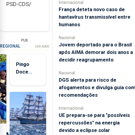
Internacional
PSD-CDS/
França deteta novo caso de
hantavírus transmissível entre
humanos
Nacional
PUB
Jovem deportado para o Brasil
REGIONAL
VER MAIS
após AIMA demorar dois anos a
decidir reagrupamento
Pingo
Doce
Nacional
abre esta
DGS alerta para risco de
quinta-
afogamentos e divulga guia co
feira nova
recomendações
loja em
Internacional
São
UE prepara-se para "possíveis
Sebastião
repercussões" na energia
e cria 30
devido a eclipse solar
postos de
M