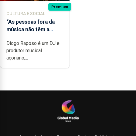
Premium
CULTURA E SOCIAL
“As pessoas fora da
música não têm a
noção do quão difícil é
Diogo Raposo é um DJ e
produzir uma música”
produtor musical
açoriano,...