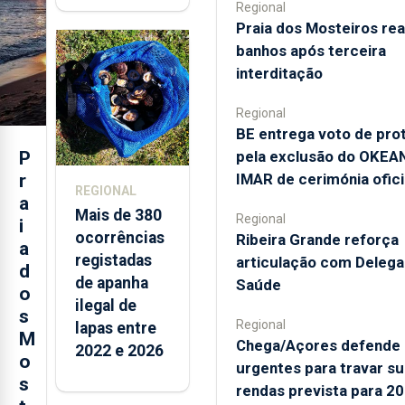
Regional
brancas com
Praia dos Mosteiros rea
selo Marca
banhos após terceira
Açores
interditação
Regional
BE entrega voto de pro
pela exclusão do OKEA
P
IMAR de cerimónia ofici
r
REGIONAL
a
Mais de 380
Regional
i
ocorrências
Ribeira Grande reforça
a
registadas
articulação com Deleg
d
de apanha
Saúde
o
ilegal de
s
Regional
lapas entre
M
Chega/Açores defende
2022 e 2026
o
urgentes para travar su
s
rendas prevista para 2