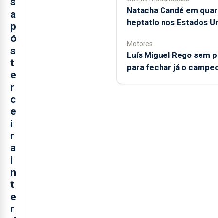
s
Natacha Candé em quar
a
heptatlo nos Estados U
p
ó
Motores
s
Luís Miguel Rego sem 
t
para fechar já o campe
e
r
c
e
i
r
a
i
n
t
e
r