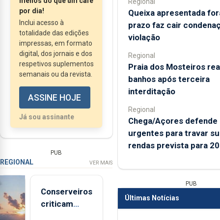
menos do que um café
Regional
audível à comunidade
por dia!
Queixa apresentada for
luz americana...
Inclui acesso à
prazo faz cair condena
totalidade das edições
violação
impressas, em formato
digital, dos jornais e dos
Regional
respetivos suplementos
Praia dos Mosteiros rea
semanais ou da revista.
banhos após terceira
interditação
ASSINE HOJE
Regional
Já sou assinante
Chega/Açores defende
urgentes para travar su
rendas prevista para 2
PUB
REGIONAL
VER MAIS
PUB
Conserveiros
Últimas Notícias
criticam
marcas