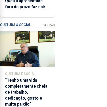
Queixa apresentada
interditada
fora do prazo faz cair
devido
condenação por
“a
violação
contaminação
CULTURA & SOCIAL
VER MAIS
microbiológica”,
pela
terceira
vez
desde
o
início
da
época
CULTURA E SOCIAL
balnear
“Tenho uma vida
completamente cheia
de trabalho,
dedicação, gosto e
muita paixão”