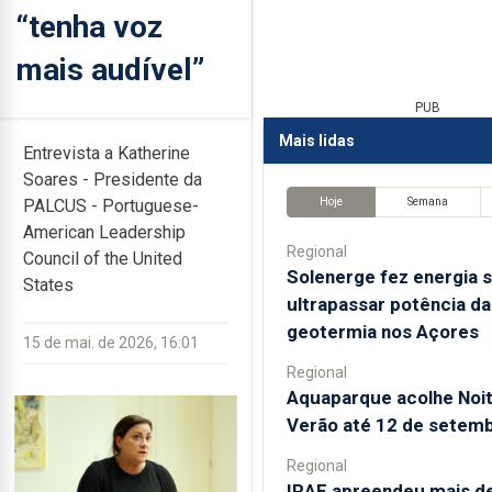
“tenha voz
mais audível”
PUB
Mais lidas
Entrevista a Katherine
Soares - Presidente da
Hoje
Semana
PALCUS
- Portuguese-
American Leadership
Regional
Council of the United
Solenerge fez energia s
States
ultrapassar potência da
geotermia nos Açores
15 de mai. de 2026, 16:01
Regional
Aquaparque acolhe Noi
Verão até 12 de setem
Regional
IRAE apreendeu mais d