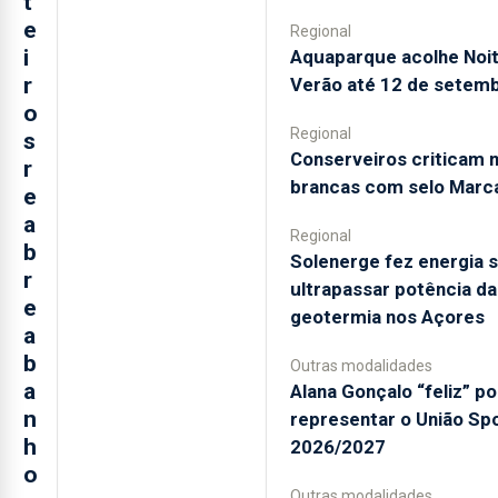
t
e
Regional
i
Aquaparque acolhe Noi
r
Verão até 12 de setem
o
Regional
s
Conserveiros criticam 
r
brancas com selo Marc
e
a
Regional
b
Solenerge fez energia s
r
ultrapassar potência da
e
geotermia nos Açores
a
b
Outras modalidades
a
Alana Gonçalo “feliz” po
n
representar o União Sp
h
2026/2027
o
Outras modalidades