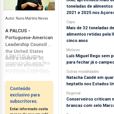
toneladas de alimentos
2021 e 2025 nos Açore
Autor: Nuno Martins Neves
Capa
Mais de 32 toneladas d
A PALCUS -
alimentos retidas pela 
Portuguese-American
cinco anos
Leadership Council of
Motores
the United States
Luís Miguel Rego sem 
A PALCUS é uma
está a celebrar 35
para fechar já o campe
organização sem fins
anos de atividade.
lucrativos, fundada há
Para quem não sabe
Outras modalidades
35 anos por um grupo
Natacha Candé em quar
o que é a vossa
de visionários
heptatlo nos Estados U
organização, como é
Conteúdo
portugueses que
que a classificaria?
Regional
exclusivo para
acharam bem criar
Conserveiros criticam 
subscritores.
uma organização que
brancas com selo Marc
Estar informado custa
desse uma voz mais