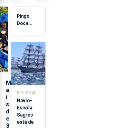
Pingo
Doce
abre esta
quinta-
feira nova
loja em
São
Sebastião
e cria 30
postos de
M
trabalho
a
REGIONAL
i
Navio-
s
Escola
d
Sagres
e
está de
3