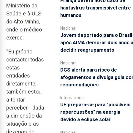
França deteta novo caso de
Ministério da
hantavírus transmissível entre
Saúde e à ULS
humanos
do Alto Minho,
Nacional
onde o médico
Jovem deportado para o Brasil
exerce.
após AIMA demorar dois anos 
decidir reagrupamento
“Eu próprio
contactei todas
Nacional
estas
DGS alerta para risco de
entidades
afogamentos e divulga guia c
diretamente,
recomendações
também estou
Internacional
a tentar
UE prepara-se para "possíveis
perceber - dada
repercussões" na energia
a dimensão da
devido a eclipse solar
situação e as
dezenas de
Nacional