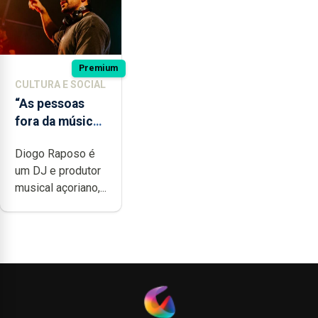
Premium
CULTURA E SOCIAL
“As pessoas
fora da música
não têm a
Diogo Raposo é
noção do quão
um DJ e produtor
difícil é
musical açoriano,...
produzir uma
música”