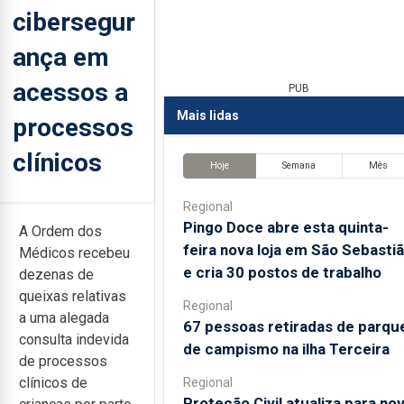
cibersegur
ança em
acessos a
PUB
Mais lidas
processos
clínicos
Hoje
Semana
Mês
Regional
Pingo Doce abre esta quinta-
A Ordem dos
feira nova loja em São Sebasti
Médicos recebeu
e cria 30 postos de trabalho
dezenas de
queixas relativas
Regional
a uma alegada
67 pessoas retiradas de parqu
consulta indevida
de campismo na ilha Terceira
de processos
clínicos de
Regional
Proteção Civil atualiza para no