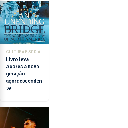
novos
instrumentos
CULTURA E SOCIAL
Livro leva
Açores à nova
geração
açordescenden
te