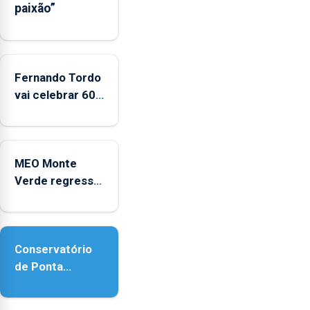
paixão”
entre
2022
e
2025
Fernando Tordo
vai celebrar 60
anos de carreira
no Coliseu
Micaelense
MEO Monte
Verde regressa
com reforço da
acessibilidade
Conservatório
de Ponta
Delgada vai
contar com