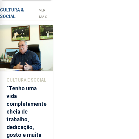
contar com
a
novos
apanha
CULTURA &
VER
SOCIAL
ilegal
instrumentos
MAIS
de
lapas
entre
2022
e
2026.
A
ilha
CULTURA E SOCIAL
das
“Tenho uma
Flores
vida
apresenta
completamente
um
cheia de
“decréscimo
trabalho,
significativo”
dedicação,
da
gosto e muita
CPUE