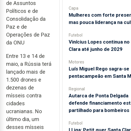
de Assuntos
Capa
Políticos e de
Mulheres com forte prese
Consolidação da
mas pouca liderança na cul
Paz e de
Operações de Paz
Futebol
Vinícius Lopes continua no
da ONU
Clara até junho de 2029
Entre 13 e 14 de
Motores
maio, a Rússia terá
Luís Miguel Rego sagra-se
lançado mais de
pentacampeão em Santa M
1.500 drones e
dezenas de
Regional
mísseis contra
Autarca de Ponta Delgada
defende financiamento est
cidades
partilhado para bombeiros
ucranianas. No
último dia, um
Futebol
desses mísseis
I Liga: Petit quer Santa Clar