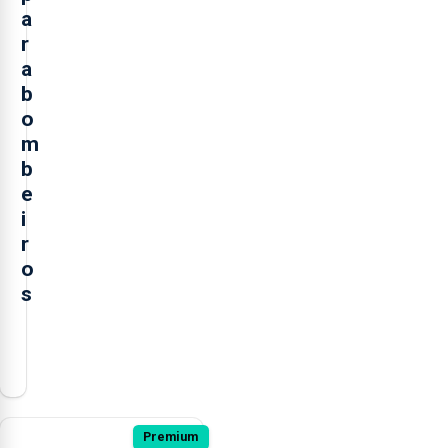
a
r
a
b
o
m
b
e
i
r
o
s
O
presidente
da
Câmara
Municipal
Premium