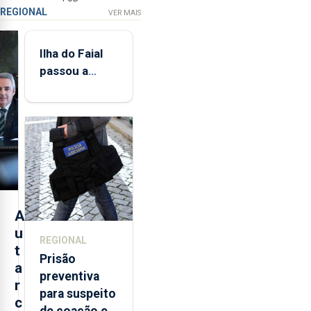
REGIONAL
VER MAIS
Ilha do Faial
passou a
integrar rede
de
monitorização
de infrassons
dos Açores
A
u
REGIONAL
t
Prisão
a
preventiva
r
para suspeito
c