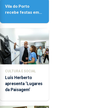
Vila do Porto
recebe festas em
honra de Nossa
Senhora da
Assunção
CULTURA E SOCIAL
Luís Herberto
apresenta ‘Lugares
da Paisagem’