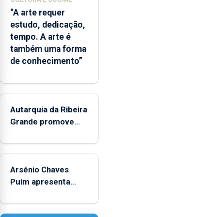
entre
“A arte requer
o
estudo, dedicação,
Governo
tempo. A arte é
Regional
também uma forma
e
de conhecimento”
os
municípios.
Autarquia da Ribeira
Grande promove
iniciativa "Museus
no Verão"
Arsénio Chaves
Puim apresenta
obras na Biblioteca
de Vila do Porto