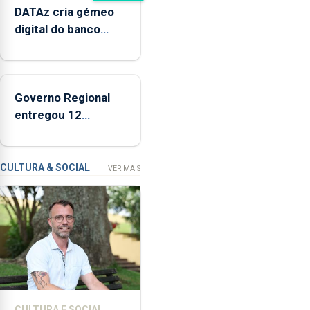
de
DATAz cria gémeo
Ponta
digital do banco
Delgada
Condor para prever
defendeu
impactos no
a
ecossistema
criação
Governo Regional
de
entregou 12
um
apartamentos na
modelo
freguesia da Maia
de
CULTURA & SOCIAL
VER MAIS
financiamento
para
os
bombeiros
dos
Açores
com
responsabilidades
partilhadas
CULTURA E SOCIAL