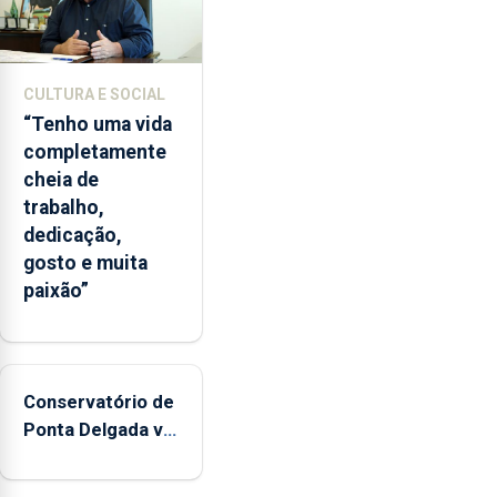
CULTURA E SOCIAL
“Tenho uma vida
completamente
cheia de
trabalho,
dedicação,
gosto e muita
paixão”
Conservatório de
Ponta Delgada vai
contar com
novos