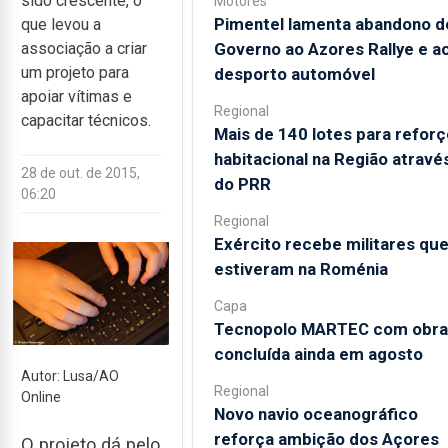
sido crescente, o
Motores
Pimentel lamenta abandono d
que levou a
Governo ao Azores Rallye e a
associação a criar
um projeto para
desporto automóvel
apoiar vítimas e
Regional
capacitar técnicos.
Mais de 140 lotes para reforç
habitacional na Região atravé
28 de out. de 2015,
do PRR
06:20
Regional
Exército recebe militares qu
estiveram na Roménia
Capa
Tecnopolo MARTEC com obra
concluída ainda em agosto
Autor: Lusa/AO
Regional
Online
Novo navio oceanográfico
reforça ambição dos Açores
O projeto dá pelo