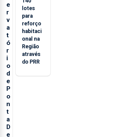
140
e
lotes
r
para
v
reforço
a
habitaci
t
onal na
ó
Região
r
através
i
do PRR
o
d
e
P
o
n
t
a
D
e