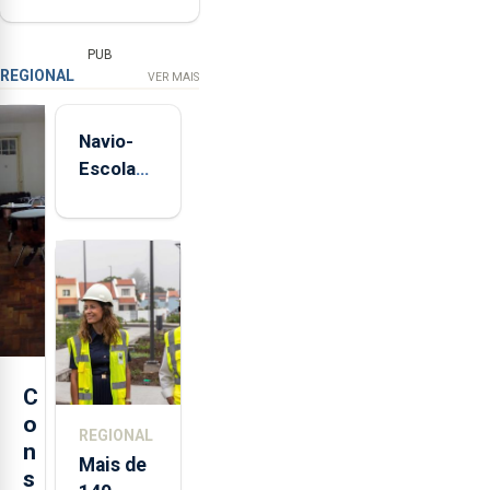
PUB
REGIONAL
VER MAIS
Navio-
Escola
Sagres
está de
regresso
aos
Açores
C
o
REGIONAL
n
Mais de
s