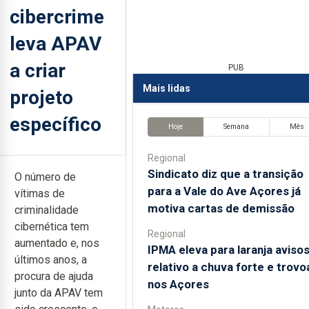
cibercrime
leva APAV
a criar
PUB
Mais lidas
projeto
específico
Hoje
Semana
Mês
Regional
Sindicato diz que a transição
O número de
para a Vale do Ave Açores já
vítimas de
motiva cartas de demissão
criminalidade
cibernética tem
Regional
aumentado e, nos
IPMA eleva para laranja aviso
últimos anos, a
relativo a chuva forte e trov
procura de ajuda
nos Açores
junto da APAV tem