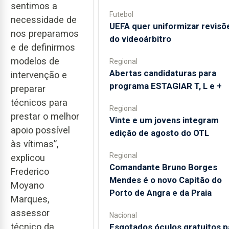
sentimos a
Futebol
necessidade de
UEFA quer uniformizar revisõ
nos preparamos
do videoárbitro
e de definirmos
modelos de
Regional
Abertas candidaturas para
intervenção e
programa ESTAGIAR T, L e +
preparar
técnicos para
Regional
prestar o melhor
Vinte e um jovens integram
apoio possível
edição de agosto do OTL
às vítimas”,
Regional
explicou
Comandante Bruno Borges
Frederico
Mendes é o novo Capitão do
Moyano
Porto de Angra e da Praia
Marques,
assessor
Nacional
técnico da
Esgotados óculos gratuitos p