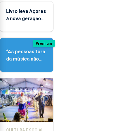
instrumentos
Livro leva Açores
à nova geração
açordescendente
Premium
“As pessoas fora
da música não
têm a noção do
quão difícil é
produzir uma
música”
CULTURA E SOCIAL