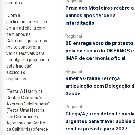
Regional
minutos.
Praia dos Mosteiros reabre a
banhos após terceira
“Com a
particularidade de ser
interditação
uma tradição já com
cem anos na
Regional
Califórnia, queríamos
BE entrega voto de protesto
muito concorrer a
pela exclusão do OKEANOS e
vários festivais para
IMAR de cerimónia oficial
dar alguma projeção a
esta tradição”,
Regional
explicou o
Ribeira Grande reforça
responsável.
articulação com Delegação d
“Festa: A History of
Saúde
Central California’s
Azorean Celebrations”
Regional
(Festa: Uma História
Chega/Açores defende medi
das Celebrações
urgentes para travar subida 
Açorianas no Centro
rendas prevista para 2027
da Califórnia) oferece