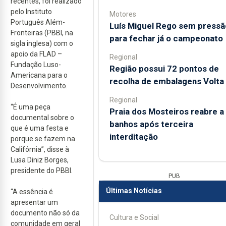
recentes, foi realizado
pelo Instituto
Motores
Português Além-
Luís Miguel Rego sem pressã
Fronteiras (PBBI, na
para fechar já o campeonato
sigla inglesa) com o
apoio da FLAD –
Regional
Fundação Luso-
Região possui 72 pontos de
Americana para o
recolha de embalagens Volta
Desenvolvimento.
Regional
“É uma peça
Praia dos Mosteiros reabre a
documental sobre o
banhos após terceira
que é uma festa e
interditação
porque se fazem na
Califórnia”, disse à
Lusa Diniz Borges,
presidente do PBBI.
PUB
Últimas Notícias
“A essência é
apresentar um
documento não só da
Cultura e Social
comunidade em geral