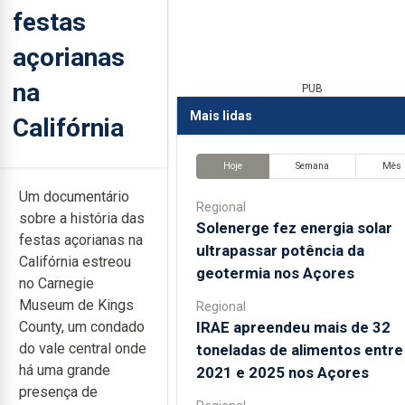
festas
açorianas
na
PUB
Mais lidas
Califórnia
Hoje
Semana
Mês
Um documentário
Regional
sobre a história das
Solenerge fez energia solar
festas açorianas na
ultrapassar potência da
Califórnia estreou
geotermia nos Açores
no Carnegie
Museum de Kings
Regional
IRAE apreendeu mais de 32
County, um condado
do vale central onde
toneladas de alimentos entre
há uma grande
2021 e 2025 nos Açores
presença de