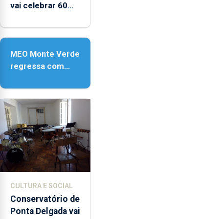
vai celebrar 60
anos de carreira
no Coliseu
Micaelense
MEO Monte Verde
regressa com
reforço da
acessibilidade
CULTURA E SOCIAL
Conservatório de
Ponta Delgada vai