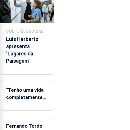
determinada
suspensão
ou
encerramento
CULTURA E SOCIAL
de
Luís Herberto
estabelecimentos
apresenta
em
‘Lugares da
24
Paisagem’
ocasiões
no
mesmo
período
“Tenho uma vida
completamente
cheia de trabalho,
dedicação, gosto
e muita paixão”
Fernando Tordo