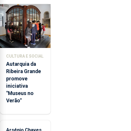
da
violência
doméstica,
através
da
promoção
de
competências
CULTURA E SOCIAL
pessoais,
Autarquia da
emocionais
Ribeira Grande
e
promove
sociais
iniciativa
junto
"Museus no
das
Verão"
crianças
Arsénio Chaves