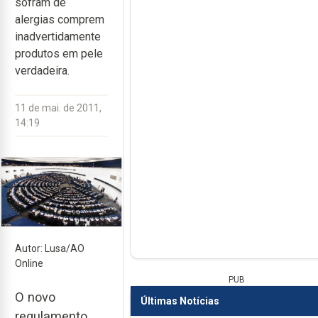
sofram de
alergias comprem
inadvertidamente
produtos em pele
verdadeira.
11 de mai. de 2011,
14:19
Autor: Lusa/AO
Online
PUB
O novo
Últimas Notícias
regulamento,