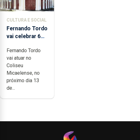
CULTURA E SOCIAL
Fernando Tordo
vai celebrar 60
anos de carreira
Fernando Tordo
no Coliseu
vai atuar no
Micaelense
Coliseu
Micaelense, no
próximo dia 13
de...