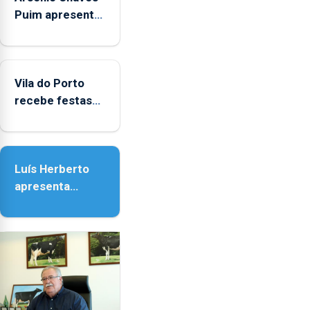
Puim apresenta
obras na
Biblioteca de
Vila do Porto
Vila do Porto
recebe festas
em honra de
Nossa Senhora
da Assunção
Luís Herberto
apresenta
‘Lugares da
Paisagem’