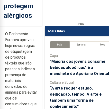
protegem
alérgicos
PUB
Mais lidas
O Parlamento
Europeu aprovou
Hoje
Semana
Mês
hoje novas regras
de etiquetagem
Capa
de produtos
"Maioria dos jovens consome
têxteis que irão
bebidas alcoólicas" é a
passar a indicar a
manchete do Açoriano Oriental
presença de
materiais
Cultura e Social
derivados de
“A arte requer estudo,
animais para evitar
dedicação, tempo. A arte é
que os
também uma forma de
consumidores que
conhecimento”