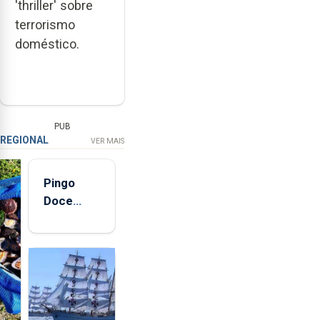
'thriller' sobre
terrorismo
doméstico.
PUB
REGIONAL
VER MAIS
Pingo
Doce
abre esta
quinta-
feira nova
loja em
São
Sebastião