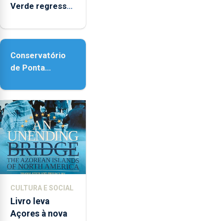
Verde regressa
com reforço da
acessibilidade
Conservatório
de Ponta
Delgada vai
contar com
novos
instrumentos
CULTURA E SOCIAL
Livro leva
Açores à nova