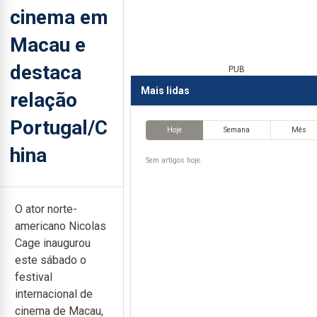
cinema em
Macau e
destaca
PUB
Mais lidas
relação
Portugal/C
Hoje
Semana
Mês
hina
Sem artigos hoje.
O ator norte-
americano Nicolas
Cage inaugurou
este sábado o
festival
internacional de
cinema de Macau,