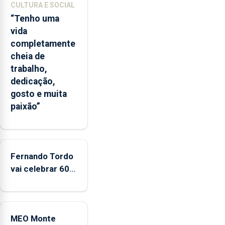
CULTURA E SOCIAL
das
“Tenho uma
Flores
vida
apresenta
completamente
um
cheia de
“decréscimo
trabalho,
significativo”
dedicação,
da
gosto e muita
CPUE
paixão”
entre
2022
e
2025
Fernando Tordo
vai celebrar 60
anos de carreira
no Coliseu
Micaelense
MEO Monte