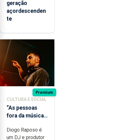
geração
açordescenden
te
Premium
CULTURA E SOCIAL
“As pessoas
fora da música
não têm a
Diogo Raposo é
noção do quão
um DJ e produtor
difícil é