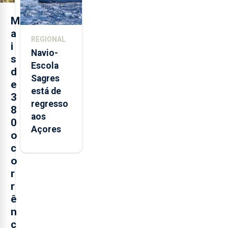
e cria 30
postos de
M
trabalho
a
REGIONAL
i
Navio-
s
Escola
d
Sagres
e
está de
3
regresso
8
aos
0
Açores
o
c
o
r
r
ê
n
c