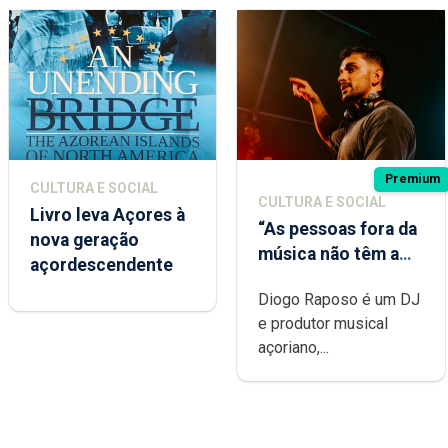
Premium
CULTURA E SOCIAL
CULTURA E SOCIAL
Livro leva Açores à
“As pessoas fora da
nova geração
música não têm a
açordescendente
noção do quão
Diogo Raposo é um DJ
difícil é produzir
e produtor musical
uma música”
açoriano,...