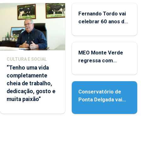
Fernando Tordo vai
celebrar 60 anos de
carreira no Coliseu
Micaelense
MEO Monte Verde
CULTURA E SOCIAL
regressa com
“Tenho uma vida
reforço da
completamente
acessibilidade
cheia de trabalho,
dedicação, gosto e
Conservatório de
muita paixão”
Ponta Delgada vai
contar com novos
instrumentos