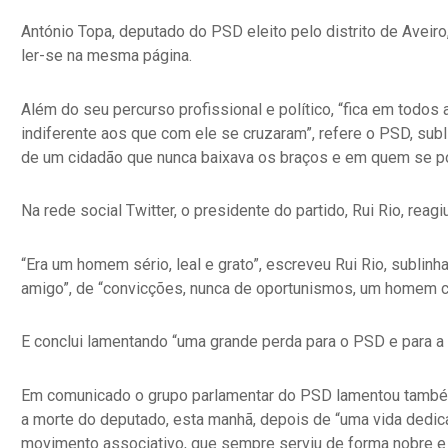
António Topa, deputado do PSD eleito pelo distrito de Aveiro
ler-se na mesma página.
Além do seu percurso profissional e político, “fica em todo
indiferente aos que com ele se cruzaram”, refere o PSD, sub
de um cidadão que nunca baixava os braços e em quem se pod
Na rede social Twitter, o presidente do partido, Rui Rio, reag
“Era um homem sério, leal e grato”, escreveu Rui Rio, sublin
amigo”, de “convicções, nunca de oportunismos, um homem co
E conclui lamentando “uma grande perda para o PSD e para a 
Em comunicado o grupo parlamentar do PSD lamentou também 
a morte do deputado, esta manhã, depois de “uma vida dedicad
movimento associativo, que sempre serviu de forma nobre e