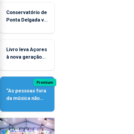
Conservatório de
Ponta Delgada vai
contar com
novos
instrumentos
Livro leva Açores
à nova geração
açordescendente
Premium
“As pessoas fora
da música não
têm a noção do
quão difícil é
produzir uma
música”