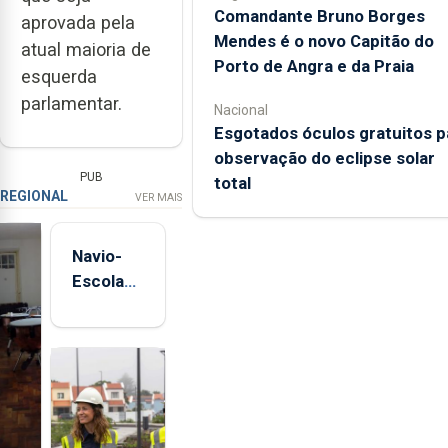
Comandante Bruno Borges
aprovada pela
Mendes é o novo Capitão do
atual maioria de
Porto de Angra e da Praia
esquerda
parlamentar.
Nacional
Esgotados óculos gratuitos p
observação do eclipse solar
PUB
total
REGIONAL
VER MAIS
Navio-
Escola
Sagres
está de
regresso
aos
Açores