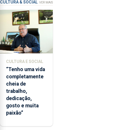
de
CULTURA & SOCIAL
VER MAIS
ensino
da
instituição
CULTURA E SOCIAL
“Tenho uma vida
completamente
cheia de
trabalho,
dedicação,
gosto e muita
paixão”