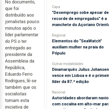
No documento,
Capa
que foi
"Desemprego sobe apesar de
distribuído aos
recorde de empregados" é a
jornalistas pouco
manchete do Açoriano Orient
minutos após o
líder parlamentar
Regional
​Elementos do “SeaWatch”
do PS o ter
auxiliam mulher na praia do
entregado ao
Pópulo
presidente da
Assembleia da
Outras modalidades
República,
Dinamarquês Julius Johansen
Eduardo Ferro
vence em Lisboa e é o primei
Rodrigues, lê-se
líder da 87.ª edição
também que os
Nacional
socialistas
Autoridades abordaram navio
tomam esta
com cocaína em alto-mar par
iniciativa de