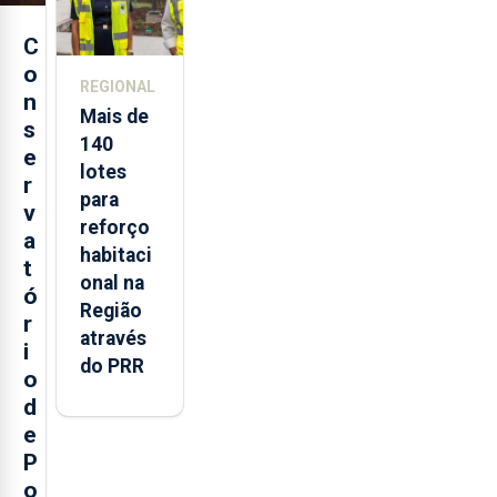
C
o
REGIONAL
n
Mais de
s
140
e
lotes
r
para
v
reforço
a
habitaci
t
onal na
ó
Região
r
através
i
do PRR
o
d
e
P
o