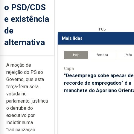
o PSD/CDS
e existência
de
PUB
Mais lidas
alternativa
Hoje
Semana
Mês
A moção de
Capa
rejeição do PS ao
"Desemprego sobe apesar de
Governo, que esta
recorde de empregados" é a
terça-feira será
manchete do Açoriano Orient
votada no
parlamento, justifica
o derrube do
executivo por
insistir numa
"radicalização