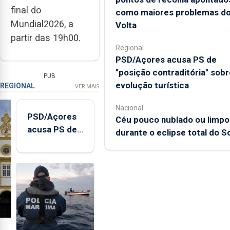
final do
como maiores problemas d
Mundial2026, a
Volta
partir das 19h00.
Regional
PSD/Açores acusa PS de
"posição contraditória" sobr
PUB
evolução turística
REGIONAL
VER MAIS
Nacional
PSD/Açores
Céu pouco nublado ou limpo
acusa PS de
durante o eclipse total do So
"posição
contraditória"
sobre
evolução
turística