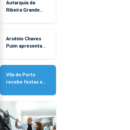
mês
Autarquia da
de
Ribeira Grande
agosto,
promove iniciativa
entre
"Museus no Verão"
as
14h00
Arsénio Chaves
e
Puim apresenta
as
obras na Biblioteca
18h00.
de Vila do Porto
Vila do Porto
recebe festas em
honra de Nossa
Senhora da
Assunção