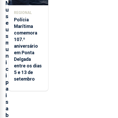
M
u
REGIONAL
s
Polícia
e
Marítima
u
comemora
s
107.º
m
aniversário
u
em Ponta
n
Delgada
i
entre os dias
c
5 e 13 de
i
setembro
p
a
i
s
a
b