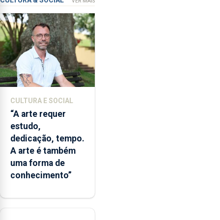
CULTURA & SOCIAL
VER MAIS
garante
a
abertura
dos
museus
e
núcleos
museológicos
CULTURA E SOCIAL
integrados
“A arte requer
na
estudo,
Rede
dedicação, tempo.
Municipal
A arte é também
de
uma forma de
Museus
conhecimento”
aos
sábados
durante
o