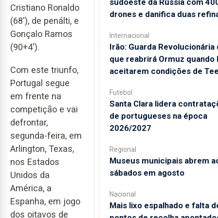
sudoeste da Rússia com 40
Cristiano Ronaldo
drones e danifica duas refin
(68'), de penálti, e
Gonçalo Ramos
Internacional
Irão: Guarda Revolucionária 
(90+4').
que reabrirá Ormuz quando
Com este triunfo,
aceitarem condições de Te
Portugal segue
Futebol
em frente na
Santa Clara lidera contrata
competição e vai
de portugueses na época
defrontar,
2026/2027
segunda-feira, em
Arlington, Texas,
Regional
Museus municipais abrem a
nos Estados
sábados em agosto
Unidos da
América, a
Nacional
Espanha, em jogo
Mais lixo espalhado e falta d
dos oitavos de
pontos de recolha apontado