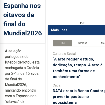
Espanha nos
oitavos de
final do
PUB
Mais lidas
Mundial2026
Hoje
Semana
Mê
A seleção
Cultura e Social
portuguesa de
“A arte requer estudo,
futebol derrotou esta
dedicação, tempo. A arte é
madrugada a Croácia,
também uma forma de
por 2-1, nos 16 avos
conhecimento”
de final do
Mundial2026,
Capa
marcando encontro
DATAz recria Banco Condor 
com a Espanha nos
prever impactos no
"oitavos" da
ecossistema