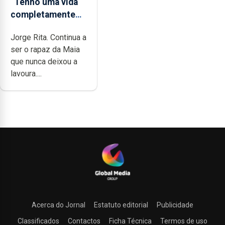
“Tenho uma vida
completamente
cheia de trabalho,
Jorge Rita. Continua a
dedicação, gosto
ser o rapaz da Maia
e muita paixão”
que nunca deixou a
lavoura....
Acerca do Jornal
Estatuto editorial
Publicidade
Classificados
Contactos
Ficha Técnica
Termos de uso