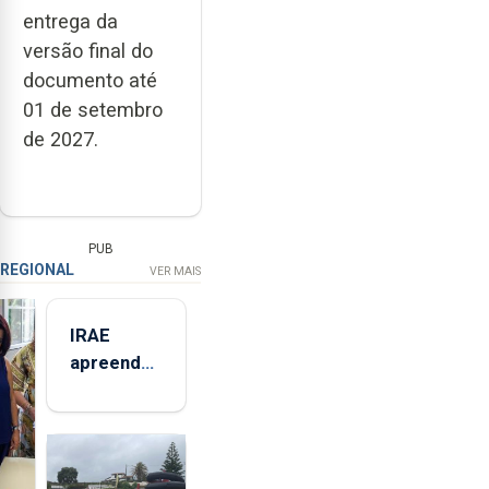
entrega da
versão final do
documento até
01 de setembro
de 2027.
PUB
REGIONAL
VER MAIS
IRAE
apreendeu
mais de 32
toneladas
de
alimentos