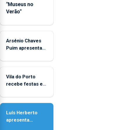
"Museus no
junto
Verão"
das
crianças
Arsénio Chaves
Puim apresenta
obras na
Biblioteca de Vila
do Porto
Vila do Porto
recebe festas em
honra de Nossa
Senhora da
Assunção
Luís Herberto
apresenta
‘Lugares da