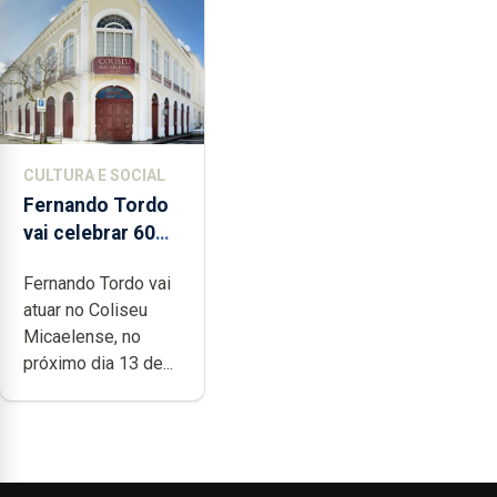
CULTURA E SOCIAL
Fernando Tordo
vai celebrar 60
anos de carreira
Fernando Tordo vai
no Coliseu
atuar no Coliseu
Micaelense
Micaelense, no
próximo dia 13 de...