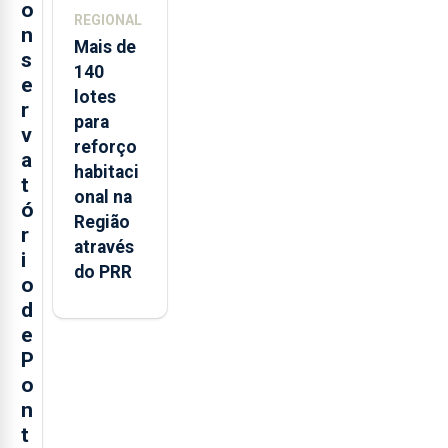
o
REGIONAL
n
Mais de
s
140
e
lotes
r
para
v
reforço
a
habitaci
t
onal na
ó
Região
r
através
i
do PRR
o
d
e
P
o
n
t