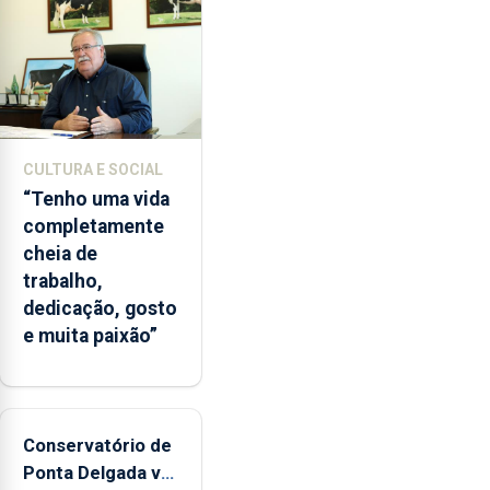
instituição
CULTURA E SOCIAL
“Tenho uma vida
completamente
cheia de
trabalho,
dedicação, gosto
e muita paixão”
Conservatório de
Ponta Delgada vai