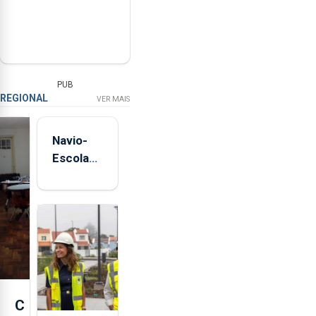
PUB
REGIONAL
VER MAIS
Navio-
Escola
Sagres
está de
regresso
aos
Açores
C