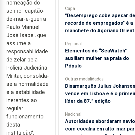
nomeação do
Capa
senhor capitão-
"Desemprego sobe apesar d
de-mar-e-guerra
recorde de empregados" é a
Paulo Manuel
manchete do Açoriano Orient
José Isabel, que
assume a
Regional
​Elementos do “SeaWatch”
responsabilidade
auxiliam mulher na praia do
de zelar pela
Pópulo
Polícia Judiciária
Militar, consolida-
Outras modalidades
se a normalidade
Dinamarquês Julius Johanse
e a estabilidade
vence em Lisboa e é o primei
inerentes ao
líder da 87.ª edição
regular
Nacional
funcionamento
Autoridades abordaram navio
desta
com cocaína em alto-mar par
instituição”,