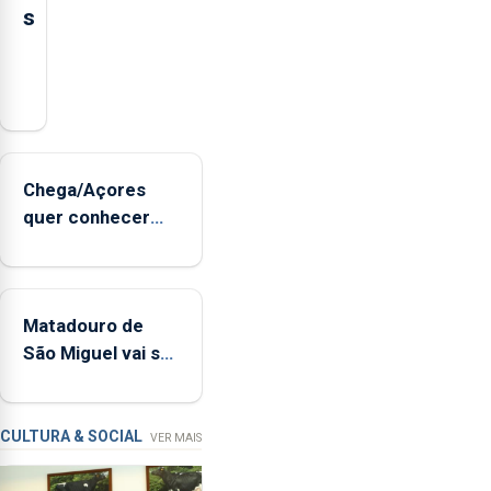
s
Serão
adquiridos
instrumentos
de
sopro,
Chega/Açores
uma
quer conhecer
harpa,
medidas para
tímpanos
controlar a dívida
e
pública regional
estrados,
Matadouro de
permitindo
São Miguel vai ser
reforçar
alvo de
as
requalificação
condições
de
CULTURA & SOCIAL
VER MAIS
ensino
da