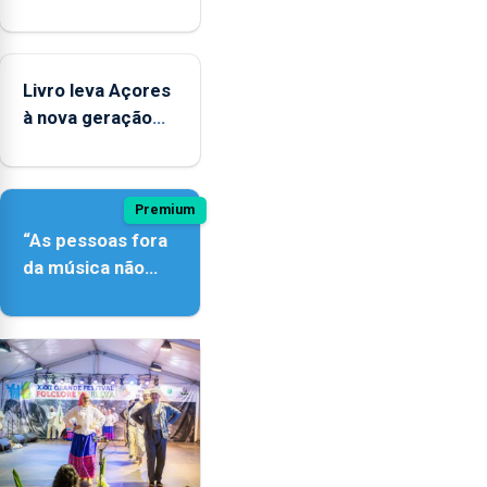
contar com novos
instrumentos
Livro leva Açores
à nova geração
açordescendente
Premium
“As pessoas fora
da música não
têm a noção do
quão difícil é
produzir uma
música”