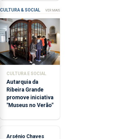
missão na Roménia
Verão”,
que
CULTURA & SOCIAL
VER MAIS
garante
a
abertura
dos
museus
e
núcleos
museológicos
CULTURA E SOCIAL
integrados
Autarquia da
na
Ribeira Grande
Rede
promove iniciativa
Municipal
"Museus no Verão"
de
Museus
aos
sábados
Arsénio Chaves
durante