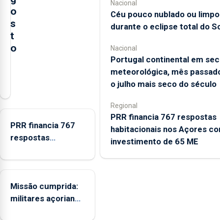
Nacional
o
Céu pouco nublado ou limpo
s
durante o eclipse total do So
t
o
Nacional
Portugal continental em sec
A
meteorológica, mês passado
Câmara
o julho mais seco do século
Municipal
da
Regional
PRR financia 767 respostas
Ribeira
PRR financia 767
habitacionais nos Açores c
Grande
respostas
investimento de 65 ME
está
habitacionais nos
a
Açores com
promover
investimento de 65
a
Missão cumprida:
ME
iniciativa
militares açorianos
“Museus
regressam após
no