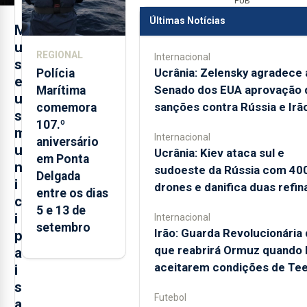
PUB
Últimas Notícias
M
u
REGIONAL
Internacional
s
Ucrânia: Zelensky agradece 
Polícia
e
Senado dos EUA aprovação 
Marítima
u
sanções contra Rússia e Irã
comemora
s
107.º
m
Internacional
aniversário
u
Ucrânia: Kiev ataca sul e
em Ponta
n
sudoeste da Rússia com 40
Delgada
i
drones e danifica duas refin
entre os dias
c
5 e 13 de
i
Internacional
setembro
Irão: Guarda Revolucionária 
p
que reabrirá Ormuz quando
a
aceitarem condições de Te
i
s
Futebol
a