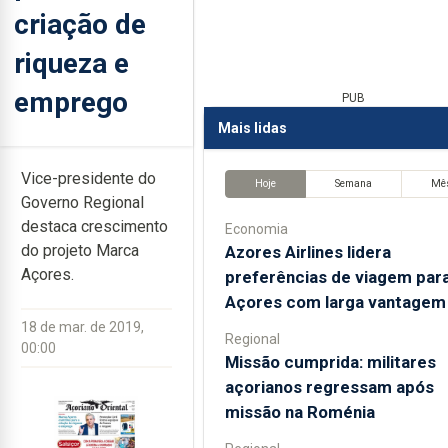
criação de
riqueza e
emprego
PUB
Mais lidas
Vice-presidente do
Hoje
Semana
Mê
Governo Regional
destaca crescimento
Economia
do projeto Marca
Azores Airlines lidera
Açores.
preferências de viagem par
Açores com larga vantagem
18 de mar. de 2019,
Regional
00:00
Missão cumprida: militares
açorianos regressam após
missão na Roménia