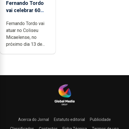
Fernando Tordo
vai celebrar 60
anos de carreira
Fernando Tordo vai
no Coliseu
atuar no Coliseu
Micaelense
Micaelense, no
próximo dia 13 de...
Acerca do Jornal
Estatuto editorial
Publicidade
Classificados
Contactos
Ficha Técnica
Termos de uso