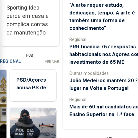
“A arte requer estudo,
Sporting Ideal
dedicação, tempo. A arte é
perde em casa e
também uma forma de
complica contas
conhecimento”
da manutenção.
Regional
PRR financia 767 respostas
habitacionais nos Açores c
PUB
investimento de 65 ME
REGIONAL
VER MAIS
Outras modalidades
PSD/Açores
João Medeiros mantém 30.º
acusa PS de
lugar na Volta a Portugal
"posição
Regional
contraditória"
Mais de 60 mil candidatos a
sobre
Ensino Superior na 1.ª fase
evolução
turística