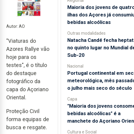
Regional
Maioria dos jovens de quatr
ilhas dos Açores já consumi
bebidas alcoólicas
Autor: AO
Outras modalidades
Natacha Candé fecha heptat
"Viaturas do
no quinto lugar no Mundial d
Azores Rallye vão
Sub-20
hoje para os
testes", é o título
Nacional
Portugal continental em sec
do destaque
meteorológica, mês passado
fotográfico da
o julho mais seco do século
capa do Açoriano
Oriental.
Capa
"Maioria dos jovens consom
Proteção Civil
bebidas alcoólicas" é a
forma equipas de
manchete do Açoriano Orien
busca e resgate.
Cultura e Social