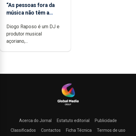
“As pessoas fora da
música não têm a
noção do quão difícil é
Diogo Raposo é um DJ e
produzir uma música”
produtor musical
açoriano,...
Acerca do Jornal
Estatuto editorial
Publicidade
Classificados
Contactos
Ficha Técnica
Termos de uso