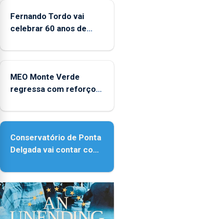
da
Fernando Tordo vai
CPUE
entre
celebrar 60 anos de
2022
carreira no Coliseu
e
Micaelense
2025
MEO Monte Verde
regressa com reforço
da acessibilidade
Conservatório de Ponta
Delgada vai contar com
novos instrumentos