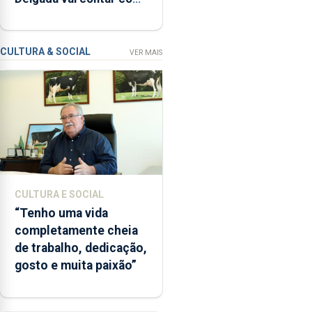
relacionadas
novos instrumentos
com
a
apanha
CULTURA & SOCIAL
VER MAIS
ilegal
de
lapas
entre
2022
e
2026.
A
CULTURA E SOCIAL
ilha
“Tenho uma vida
das
completamente cheia
Flores
de trabalho, dedicação,
apresenta
gosto e muita paixão”
um
“decréscimo
significativo”