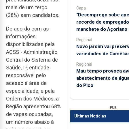
mais de um terço
Capa
"Desemprego sobe ape
(38%) sem candidatos.
recorde de empregados
De acordo com as
manchete do Açoriano 
informações
Regional
disponibilizadas pela
Novo jardim vai preser
ACSS - Administração
variedades de Camélia
Central do Sistema de
Regional
Saúde, IP, entidade
Mau tempo provoca ava
responsável pelo
abastecimento de água 
acesso à área de
do Pico
especialidade, e pela
Ordem dos Médicos, a
Região apresentou 68%
PUB
de vagas ocupadas,
Últimas Notícias
um número abaixo à