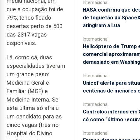
média nacional, em
Internacional
que a ocupação foi de
NASA confirma que de
de foguetão da Space
79%, tendo ficado
atingiram a Lua
desertas perto de 500
das 2317 vagas
Internacional
disponíveis.
Helicóptero de Trump e
comercial aproximara
Lá, como cá, duas
demasiado em Washing
especialidades tiveram
um grande peso:
Internacional
Medicina Geral e
Unicef alerta para situ
centenas de menores 
Familiar (MGF) e
Medicina Interna. Se
Internacional
esta última só atraiu
Controlos internos em
um candidato para as
só como “último recur
cinco vagas (três no
Hospital do Divino
Internacional