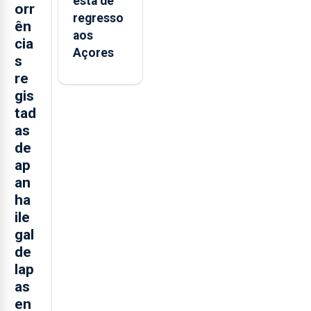
está de
orr
regresso
ên
aos
cia
Açores
s
re
gis
tad
as
de
ap
an
ha
ile
gal
de
lap
as
en