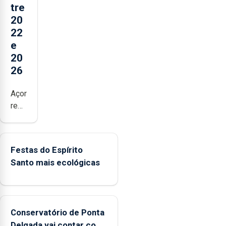
tre
20
22
e
20
26
Açores
registaram
mais
de
380
Festas do Espírito
ocorrências
Santo mais ecológicas
e
mais
de
160
Conservatório de Ponta
inspeções
Delgada vai contar com