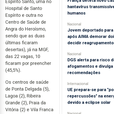
França deteta novo ca
Espírito Santo, uma no
hantavírus transmissíve
Hospital de Santo
humanos
Espírito e outra no
Centro de Saúde de
Nacional
Angra do Heroísmo,
Jovem deportado para 
sendo que as duas
após AIMA demorar doi
últimas ficaram
decidir reagrupamento
desertas), já na MGF,
Nacional
das 22 vagas, 10
DGS alerta para risco d
ficaram por preencher
afogamentos e divulga
(45,5%).
recomendações
Os centros de saúde
Internacional
de Ponta Delgada (5),
UE prepara-se para "po
Lagoa (2), Ribeira
repercussões" na ener
devido a eclipse solar
Grande (2), Praia da
Vitória (2) e Vila Franca
Nacional