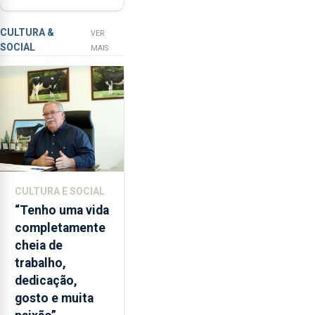
contar com
a
novos
apanha
CULTURA &
VER
SOCIAL
ilegal
instrumentos
MAIS
de
lapas
entre
2022
e
2026.
A
ilha
CULTURA E SOCIAL
das
“Tenho uma vida
Flores
completamente
apresenta
cheia de
um
trabalho,
“decréscimo
dedicação,
significativo”
gosto e muita
da