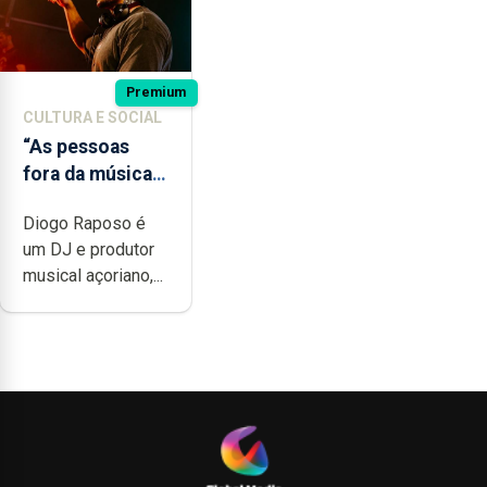
Premium
CULTURA E SOCIAL
“As pessoas
fora da música
não têm a noção
Diogo Raposo é
do quão difícil é
um DJ e produtor
produzir uma
musical açoriano,...
música”