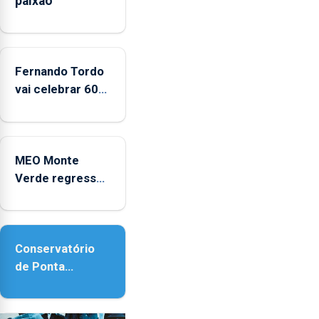
paixão”
CPUE
entre
2022
e
Fernando Tordo
2025
vai celebrar 60
anos de carreira
no Coliseu
Micaelense
MEO Monte
Verde regressa
com reforço da
acessibilidade
Conservatório
de Ponta
Delgada vai
contar com