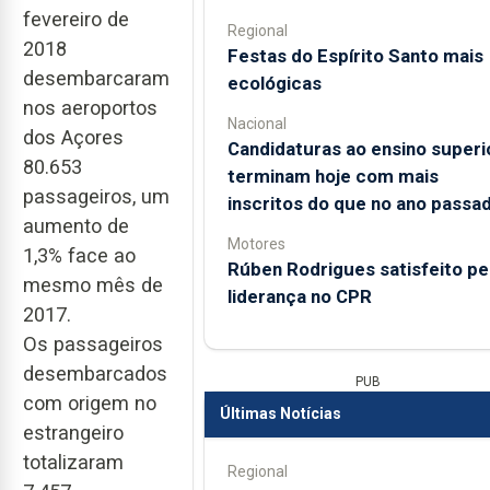
fevereiro de
Regional
2018
Festas do Espírito Santo mais
desembarcaram
ecológicas
nos aeroportos
Nacional
dos Açores
Candidaturas ao ensino superi
80.653
terminam hoje com mais
passageiros, um
inscritos do que no ano passa
aumento de
Motores
1,3% face ao
Rúben Rodrigues satisfeito pe
mesmo mês de
liderança no CPR
2017.
Os passageiros
desembarcados
PUB
com origem no
Últimas Notícias
estrangeiro
totalizaram
Regional