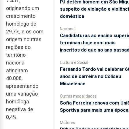
7.457,
PJ detém homem em São Migu
originando um
suspeito de violação e violênc
crescimento
doméstica
homólogo de
Nacional
29,7%, e os com
Candidaturas ao ensino superi
origem noutras
terminam hoje com mais
regiões do
inscritos do que no ano passa
território
nacional
Cultura e Social
Fernando Tordo vai celebrar 6
atingiram
anos de carreira no Coliseu
40.008,
Micaelense
apresentando
uma variação
Outras modalidades
homóloga
Sofia Ferreira renova com Uni
negativa de
Sportiva para mais uma época
0,4%.
Motores