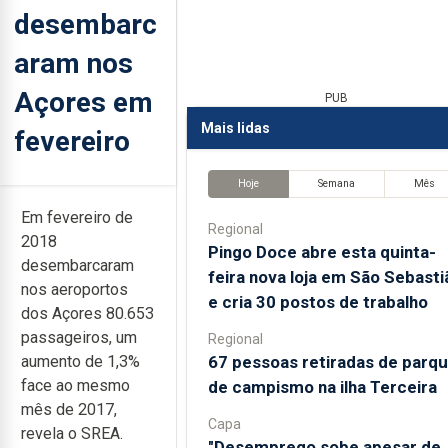
desembarc
aram nos
Açores em
PUB
Mais lidas
fevereiro
Hoje
Semana
Mês
Em fevereiro de
Regional
2018
Pingo Doce abre esta quinta-
desembarcaram
feira nova loja em São Sebasti
nos aeroportos
e cria 30 postos de trabalho
dos Açores 80.653
passageiros, um
Regional
67 pessoas retiradas de parq
aumento de 1,3%
face ao mesmo
de campismo na ilha Terceira
mês de 2017,
Capa
revela o SREA.
"Desemprego sobe apesar de