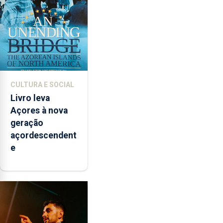
novos
instrumentos
CULTURA E SOCIAL
Livro leva
Açores à nova
geração
açordescendent
e