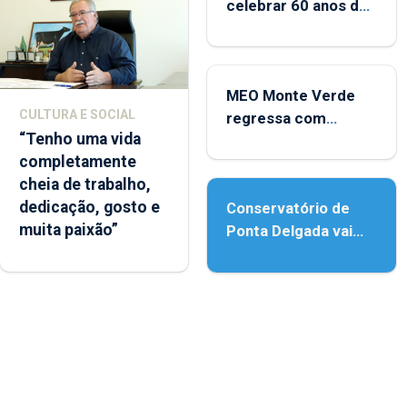
celebrar 60 anos de
carreira no Coliseu
Micaelense
MEO Monte Verde
CULTURA E SOCIAL
regressa com
“Tenho uma vida
reforço da
completamente
acessibilidade
cheia de trabalho,
dedicação, gosto e
Conservatório de
muita paixão”
Ponta Delgada vai
contar com novos
instrumentos