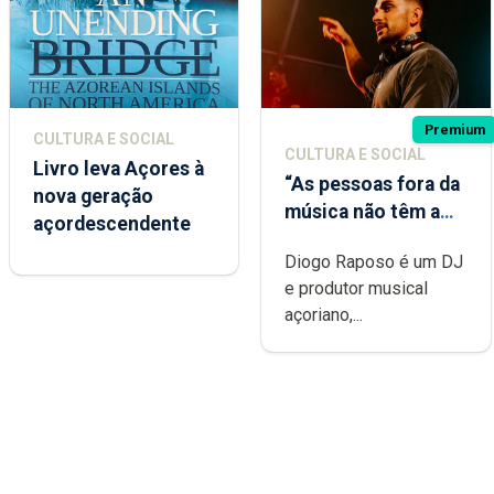
Premium
CULTURA E SOCIAL
CULTURA E SOCIAL
Livro leva Açores à
“As pessoas fora da
nova geração
música não têm a
açordescendente
noção do quão
Diogo Raposo é um DJ
difícil é produzir
e produtor musical
uma música”
açoriano,...