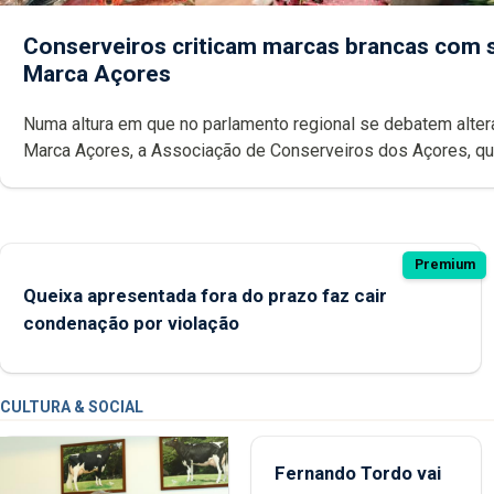
Conserveiros criticam marcas brancas com 
Marca Açores
Numa altura em que no parlamento regional se debatem alte
Marca Açores, a Associação de Conserveiros dos Açores, que emitiu
parecer desfavorável à proposta do Chega, critica também a
possibilidade das marcas brancas poderem ostentar a Ma
Premium
Queixa apresentada fora do prazo faz cair
condenação por violação
CULTURA & SOCIAL
Fernando Tordo vai