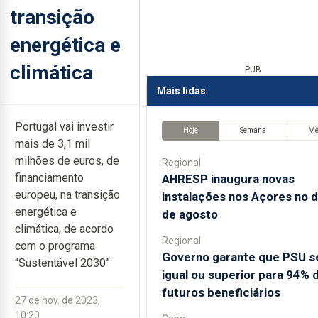
transição
energética e
climática
PUB
Mais lidas
Portugal vai investir
Hoje
Semana
M
mais de 3,1 mil
milhões de euros, de
Regional
financiamento
AHRESP inaugura novas
europeu, na transição
instalações nos Açores no d
energética e
de agosto
climática, de acordo
Regional
com o programa
Governo garante que PSU s
“Sustentável 2030”
igual ou superior para 94% 
futuros beneficiários
27 de nov. de 2023,
10:20