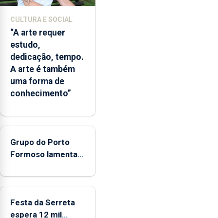
e
Inovação
CULTURA E SOCIAL
que
“A arte requer
o
estudo,
Oceano
dedicação, tempo.
seja
A arte é também
reconhecido
uma forma de
como
conhecimento”
Domínio
Estratégico
nacional
Grupo do Porto
Formoso lamenta
falta de apoio do
governo ao folclore
Festa da Serreta
espera 12 mil