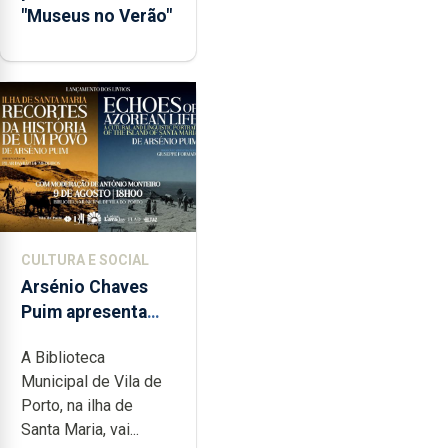
"Museus no Verão"
CULTURA E SOCIAL
Arsénio Chaves
Puim apresenta
obras na
A Biblioteca
Biblioteca de Vila
Municipal de Vila de
do Porto
Porto, na ilha de
Santa Maria, vai...