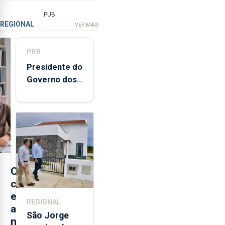
PUB
REGIONAL
VER MAIS
PRR
Presidente do
Governo dos
Açores
destaca
execução e
modernização
da saúde
O
c
e
REGIONAL
a
São Jorge
n