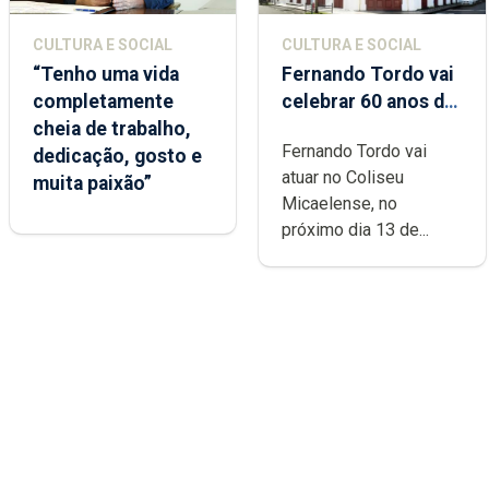
CULTURA E SOCIAL
CULTURA E SOCIAL
“Tenho uma vida
Fernando Tordo vai
completamente
celebrar 60 anos de
cheia de trabalho,
carreira no Coliseu
Fernando Tordo vai
dedicação, gosto e
Micaelense
atuar no Coliseu
muita paixão”
Micaelense, no
próximo dia 13 de...