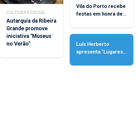
Vila do Porto recebe
CULTURA E SOCIAL
festas em honra de
Autarquia da Ribeira
Nossa Senhora da
Grande promove
Assunção
iniciativa "Museus
no Verão"
Luís Herberto
apresenta ‘Lugares
da Paisagem’