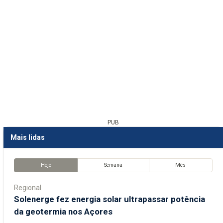
PUB
Mais lidas
Hoje
Semana
Mês
Regional
Solenerge fez energia solar ultrapassar potência
da geotermia nos Açores