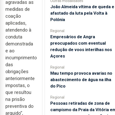
Outras modalidades
agravadas as
João Almeida vítima de queda e
medidas de
afastado da luta pela Volta à
coação
Polónia
aplicadas,
atendendo à
Regional
Empresários de Angra
conduta
preocupados com eventual
demonstrada
redução de voos interilhas nos
e ao
Açores
incumprimento
das
Regional
obrigações
Mau tempo provoca avarias no
anteriormente
abastecimento de água na ilha
impostas, o
do Pico
que resultou
Regional
na prisão
Pessoas retiradas de zona de
preventiva do
campismo da Praia da Vitória e
arguido”,