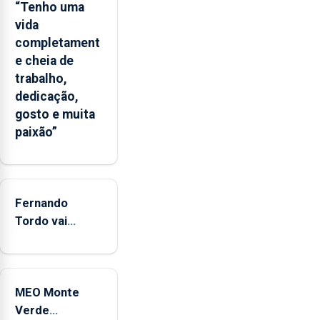
Flores
“Tenho uma
apresenta
vida
um
completament
“decréscimo
e cheia de
significativo”
trabalho,
da
dedicação,
CPUE
gosto e muita
entre
paixão”
2022
e
2025
Fernando
Tordo vai
celebrar 60
anos de
carreira no
MEO Monte
Coliseu
Verde
Micaelense