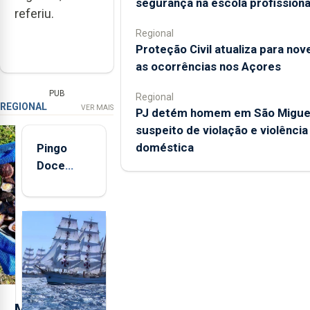
segurança na escola profissiona
referiu.
Regional
Proteção Civil atualiza para nov
as ocorrências nos Açores
PUB
Regional
REGIONAL
VER MAIS
PJ detém homem em São Migue
suspeito de violação e violência
doméstica
Pingo
Doce
abre esta
quinta-
feira nova
loja em
São
Sebastião
e cria 30
postos de
M