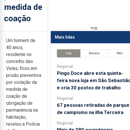
medida de
coação
PUB
Mais lidas
Um homem de
40 anos,
Hoje
Semana
Mês
residente no
concelho das
Regional
Velas, ficou em
Pingo Doce abre esta quinta-
prisão preventiva
feira nova loja em São Sebastiã
por violação da
e cria 30 postos de trabalho
medida de
coação de
Regional
obrigação de
67 pessoas retiradas de parque
permanência na
de campismo na ilha Terceira
habitação,
Regional
revelou a Polícia
Mais de 380 ocorrências