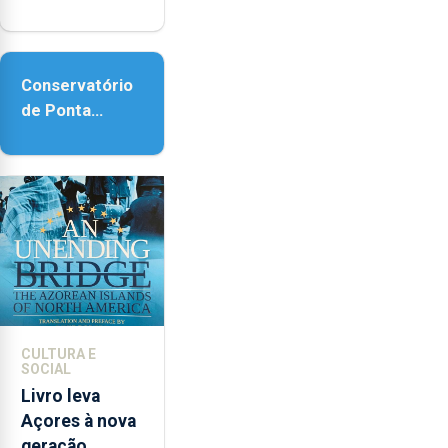
regressa com
reforço da
acessibilidade
Conservatório
de Ponta
Delgada vai
contar com
novos
instrumentos
CULTURA E
SOCIAL
Livro leva
Açores à nova
geração