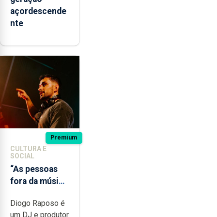
açordescende
nte
Premium
CULTURA E
SOCIAL
“As pessoas
fora da música
não têm a
Diogo Raposo é
noção do quão
um DJ e produtor