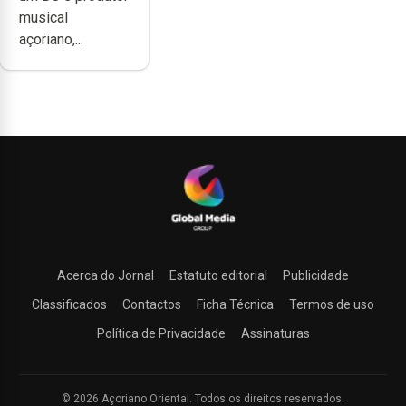
difícil é
musical
produzir uma
açoriano,...
música”
Acerca do Jornal
Estatuto editorial
Publicidade
Classificados
Contactos
Ficha Técnica
Termos de uso
Política de Privacidade
Assinaturas
© 2026 Açoriano Oriental. Todos os direitos reservados.