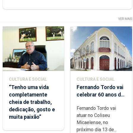
VER MAIS
CULTURA E SOCIAL
CULTURA E SOCIAL
“Tenho uma vida
Fernando Tordo vai
completamente
celebrar 60 anos de
cheia de trabalho,
carreira no Coliseu
Fernando Tordo vai
dedicação, gosto e
Micaelense
atuar no Coliseu
muita paixão”
Micaelense, no
próximo dia 13 de...