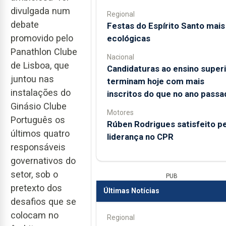
divulgada num
Regional
debate
Festas do Espírito Santo mais
promovido pelo
ecológicas
Panathlon Clube
Nacional
de Lisboa, que
Candidaturas ao ensino super
juntou nas
terminam hoje com mais
instalações do
inscritos do que no ano passa
Ginásio Clube
Motores
Português os
Rúben Rodrigues satisfeito pe
últimos quatro
liderança no CPR
responsáveis
governativos do
setor, sob o
PUB
pretexto dos
Últimas Notícias
desafios que se
colocam no
Regional