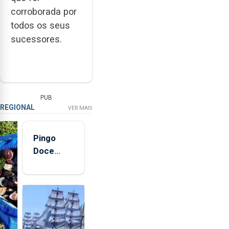
corroborada por
todos os seus
sucessores.
PUB
REGIONAL
VER MAIS
Pingo
Doce
abre esta
quinta-
feira nova
loja em
São
Sebastião