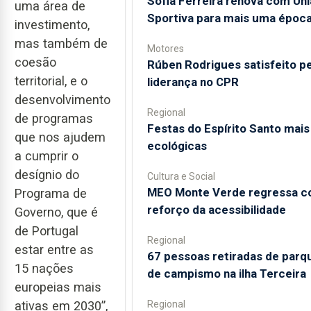
Sofia Ferreira renova com Un
uma área de
Sportiva para mais uma époc
investimento,
mas também de
Motores
coesão
Rúben Rodrigues satisfeito pe
territorial, e o
liderança no CPR
desenvolvimento
Regional
de programas
Festas do Espírito Santo mais
que nos ajudem
ecológicas
a cumprir o
desígnio do
Cultura e Social
MEO Monte Verde regressa 
Programa de
reforço da acessibilidade
Governo, que é
de Portugal
Regional
estar entre as
67 pessoas retiradas de parq
15 nações
de campismo na ilha Terceira
europeias mais
Regional
ativas em 2030”,