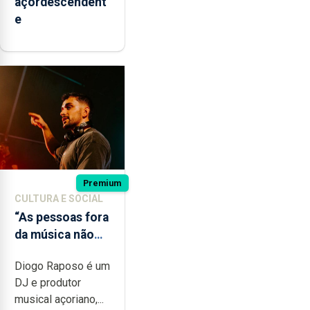
açordescendent
e
Premium
CULTURA E SOCIAL
“As pessoas fora
da música não
têm a noção do
Diogo Raposo é um
quão difícil é
DJ e produtor
produzir uma
musical açoriano,...
música”