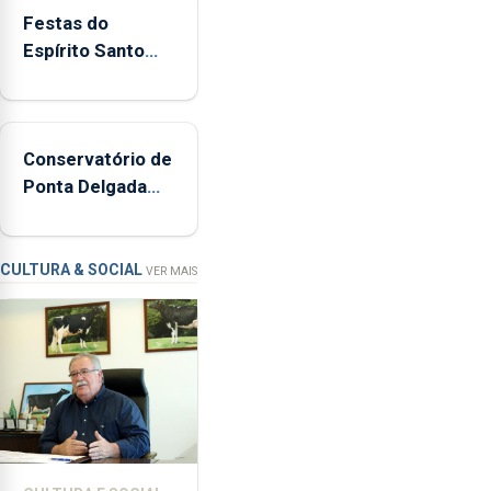
380
Festas do
ocorrências
Espírito Santo
e
mais ecológicas
mais
de
160
Conservatório de
inspeções
Ponta Delgada
relacionadas
vai contar com
com
novos
a
instrumentos
apanha
CULTURA & SOCIAL
VER MAIS
ilegal
de
lapas
entre
2022
e
2026.
A