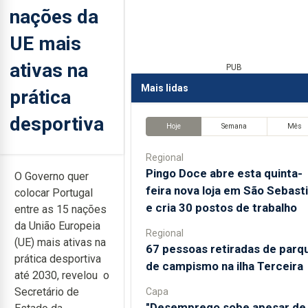
nações da
UE mais
ativas na
PUB
Mais lidas
prática
desportiva
Hoje
Semana
Mês
Regional
Pingo Doce abre esta quinta-
O Governo quer
feira nova loja em São Sebast
colocar Portugal
e cria 30 postos de trabalho
entre as 15 nações
da União Europeia
Regional
(UE) mais ativas na
67 pessoas retiradas de parq
prática desportiva
de campismo na ilha Terceira
até 2030, revelou o
Secretário de
Capa
"Desemprego sobe apesar de