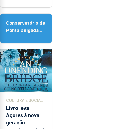
com reforço da
acessibilidade
Conservatório de
Ponta Delgada
vai contar com
novos
instrumentos
CULTURA E SOCIAL
Livro leva
Açores à nova
geração