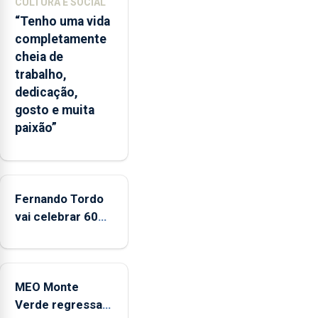
CULTURA E SOCIAL
ilha
“Tenho uma vida
das
completamente
Flores
cheia de
apresenta
trabalho,
um
dedicação,
“decréscimo
gosto e muita
significativo”
paixão”
da
CPUE
entre
2022
e
Fernando Tordo
2025
vai celebrar 60
anos de carreira
no Coliseu
Micaelense
MEO Monte
Verde regressa