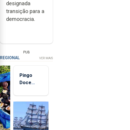
designada
transição para a
democracia.
PUB
REGIONAL
VER MAIS
Pingo
Doce
abre esta
quinta-
feira nova
loja em
São
Sebastião