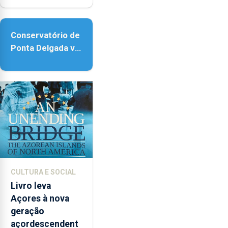
acessibilidade
Conservatório de
Ponta Delgada vai
contar com
novos
instrumentos
CULTURA E SOCIAL
Livro leva
Açores à nova
geração
açordescendent