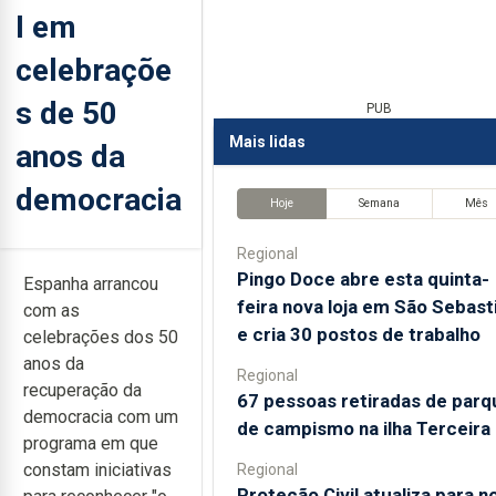
I em
celebraçõe
s de 50
PUB
Mais lidas
anos da
democracia
Hoje
Semana
Mês
Regional
Pingo Doce abre esta quinta-
Espanha arrancou
feira nova loja em São Sebast
com as
e cria 30 postos de trabalho
celebrações dos 50
anos da
Regional
recuperação da
67 pessoas retiradas de parq
democracia com um
de campismo na ilha Terceira
programa em que
constam iniciativas
Regional
Proteção Civil atualiza para n