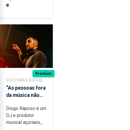
e
Premium
CULTURA E SOCIAL
“As pessoas fora
da música não
têm a noção do
Diogo Raposo é um
quão difícil é
DJ e produtor
produzir uma
musical açoriano,...
música”