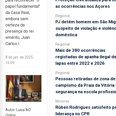
para reconhecer "o
as ocorrências nos Açores
papel fundamental"
da Casa Real,
Regional
embora sem
PJ detém homem em São Mig
certeza da
suspeito de violação e violênc
presença do rei
doméstica
emérito, Juan
Carlos I
Regional
Mais de 380 ocorrências
registadas de apanha ilegal d
8 de jan. de 2025,
lapas entre 2022 e 2026
16:09
Regional
Pessoas retiradas de zona de
campismo da Praia da Vitória
segurança na escola profissio
Motores
Rúben Rodrigues satisfeito p
Autor: Lusa/AO
liderança no CPR
Online