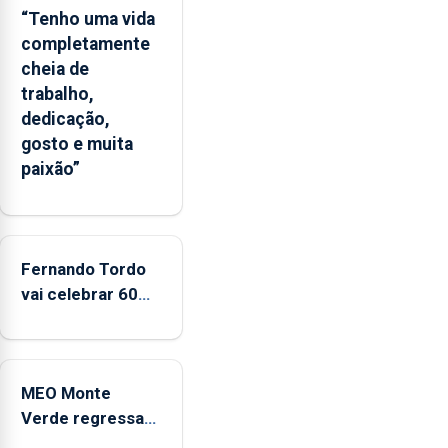
ilha
“Tenho uma vida
das
completamente
Flores
cheia de
apresenta
trabalho,
um
dedicação,
“decréscimo
gosto e muita
significativo”
paixão”
da
CPUE
entre
2022
e
Fernando Tordo
2025
vai celebrar 60
anos de carreira
no Coliseu
Micaelense
MEO Monte
Verde regressa
com reforço da