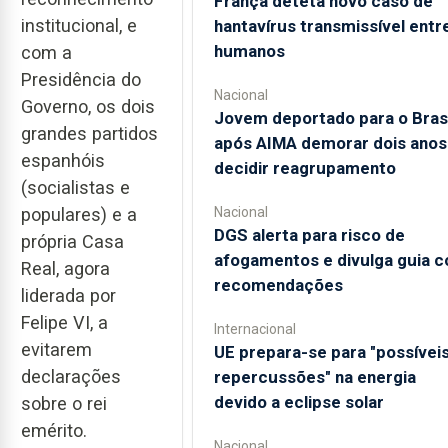
França deteta novo caso de
institucional, e
hantavírus transmissível entr
humanos
com a
Presidência do
Nacional
Governo, os dois
Jovem deportado para o Brasi
grandes partidos
após AIMA demorar dois anos
espanhóis
decidir reagrupamento
(socialistas e
Nacional
populares) e a
DGS alerta para risco de
própria Casa
afogamentos e divulga guia 
Real, agora
recomendações
liderada por
Felipe VI, a
Internacional
evitarem
UE prepara-se para "possívei
declarações
repercussões" na energia
devido a eclipse solar
sobre o rei
emérito.
Nacional