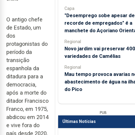
Capa
"Desemprego sobe apesar de
O antigo chefe
recorde de empregados" é a
de Estado, um
manchete do Açoriano Orient
dos
Regional
protagonistas do
Novo jardim vai preservar 40
período da
variedades de Camélias
transição
Regional
espanhola da
Mau tempo provoca avarias n
ditadura para a
abastecimento de água na ilh
democracia,
do Pico
após a morte do
ditador Francisco
Franco, em 1975,
PUB
abdicou em 2014
Últimas Notícias
e vive fora do
país desde 2020,