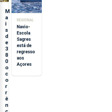
e cria 30
postos de
M
trabalho
a
REGIONAL
i
Navio-
s
Escola
d
Sagres
e
está de
3
regresso
8
aos
0
Açores
o
c
o
r
r
ê
n
c