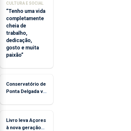
CULTURA E SOCIAL
“Tenho uma vida
completamente
cheia de
trabalho,
dedicação,
gosto e muita
paixão”
Conservatório de
Ponta Delgada vai
contar com
novos
instrumentos
Livro leva Açores
à nova geração