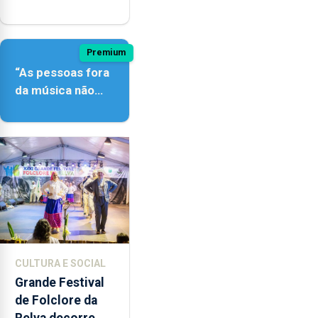
açordescendente
Premium
“As pessoas fora
da música não
têm a noção do
quão difícil é
produzir uma
música”
CULTURA E SOCIAL
Grande Festival
de Folclore da
Relva decorre