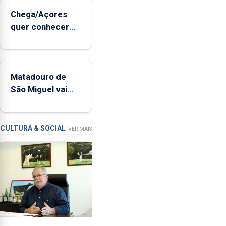
sopro,
Chega/Açores
uma
quer conhecer
harpa,
medidas para
tímpanos
controlar a dívida
e
pública regional
estrados,
Matadouro de
permitindo
São Miguel vai
reforçar
ser alvo de
as
requalificação
condições
de
CULTURA & SOCIAL
VER MAIS
ensino
da
instituição