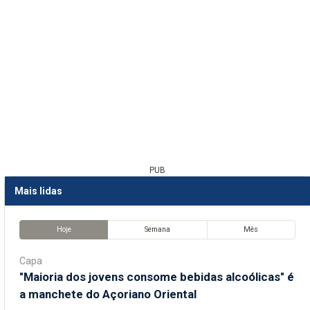
PUB
Mais lidas
Hoje
Semana
Mês
Capa
"Maioria dos jovens consome bebidas alcoólicas" é
a manchete do Açoriano Oriental