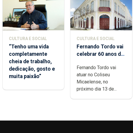
CULTURA E SOCIAL
CULTURA E SOCIAL
“Tenho uma vida
Fernando Tordo vai
completamente
celebrar 60 anos de
cheia de trabalho,
carreira no Coliseu
Fernando Tordo vai
dedicação, gosto e
Micaelense
atuar no Coliseu
muita paixão”
Micaelense, no
próximo dia 13 de...