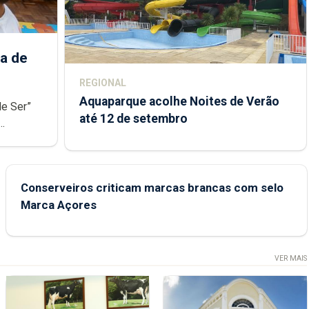
a de
REGIONAL
Aquaparque acolhe Noites de Verão
de Ser”
até 12 de setembro
junto das
Conserveiros criticam marcas brancas com selo
Marca Açores
VER MAIS