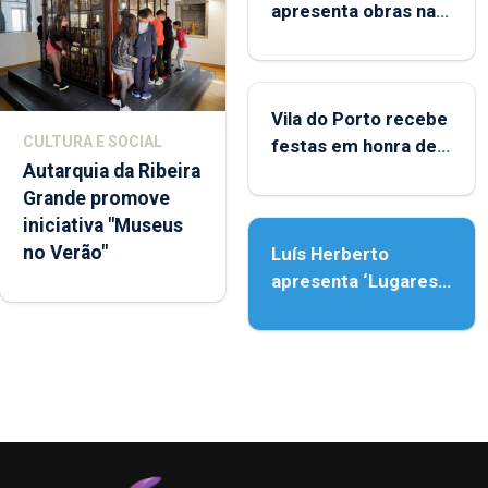
apresenta obras na
Biblioteca de Vila do
Porto
Vila do Porto recebe
CULTURA E SOCIAL
festas em honra de
Autarquia da Ribeira
Nossa Senhora da
Grande promove
Assunção
iniciativa "Museus
no Verão"
Luís Herberto
apresenta ‘Lugares
da Paisagem’