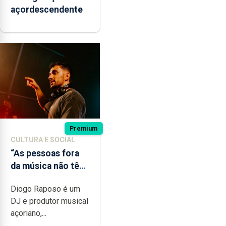
açordescendente
Premium
CULTURA E SOCIAL
“As pessoas fora
da música não têm
a noção do quão
Diogo Raposo é um
difícil é produzir
DJ e produtor musical
uma música”
açoriano,...