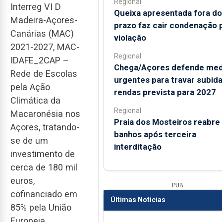
Regional
Interreg VI D
Queixa apresentada fora do
Madeira-Açores-
prazo faz cair condenação 
Canárias (MAC)
violação
2021-2027, MAC-
Regional
IDAFE_2CAP –
Chega/Açores defende med
Rede de Escolas
urgentes para travar subid
pela Ação
rendas prevista para 2027
Climática da
Regional
Macaronésia nos
Praia dos Mosteiros reabre
Açores, tratando-
banhos após terceira
se de um
interditação
investimento de
cerca de 180 mil
euros,
PUB
cofinanciado em
Últimas Notícias
85% pela União
Europeia.