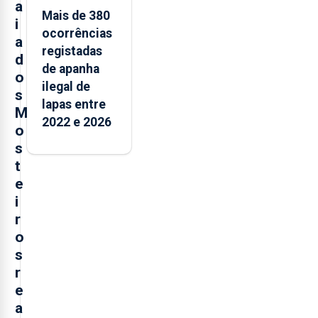
a
Mais de 380
i
ocorrências
a
registadas
d
de apanha
o
ilegal de
s
lapas entre
M
2022 e 2026
o
s
t
e
i
r
o
s
r
e
a