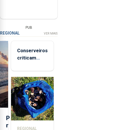
PUB
REGIONAL
VER MAIS
Conserveiros
criticam
marcas
brancas com
selo Marca
Açores
P
r
REGIONAL