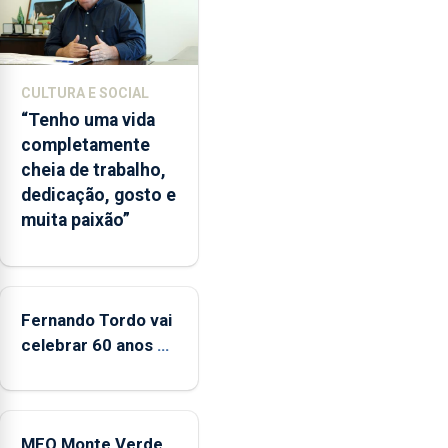
o
início
da
época
CULTURA E SOCIAL
balnear
“Tenho uma vida
completamente
cheia de trabalho,
dedicação, gosto e
muita paixão”
Fernando Tordo vai
celebrar 60 anos de
carreira no Coliseu
Micaelense
MEO Monte Verde