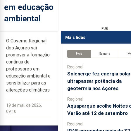
em educação
ambiental
PUB
Mais lidas
O Governo Regional
dos Açores vai
Hoje
Semana
M
promover a formação
contínua de
Regional
professores em
Solenerge fez energia solar
educação ambiental e
ultrapassar potência da
sensibilizar para as
geotermia nos Açores
alterações climáticas
Regional
Aquaparque acolhe Noites 
19 de mai. de 2026,
09:10
Verão até 12 de setembro
Regional
IRAE apreendeu mais de 32