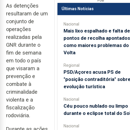
PUB
As detenções
Últimas Notícias
resultaram de um
conjunto de
Nacional
operações
Mais lixo espalhado e falta de
realizadas pela
pontos de recolha apontados
GNR durante o
como maiores problemas do
Volta
fim de semana
em todo o país
Regional
que visaram a
PSD/Açores acusa PS de
prevenção e
"posição contraditória" sobr
combate à
evolução turística
criminalidade
violenta e a
Nacional
Céu pouco nublado ou limpo
fiscalização
durante o eclipse total do So
rodoviária.
Nacional
Durante as ações