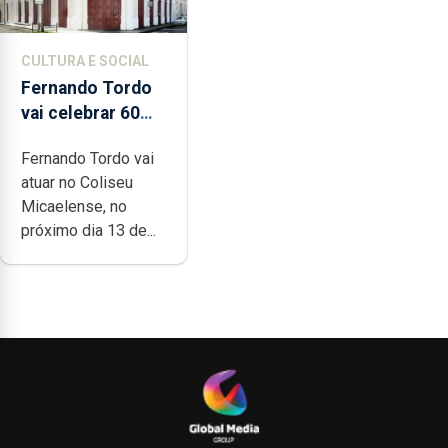
CULTURA E SOCIAL
Fernando Tordo
vai celebrar 60
anos de carreira
Fernando Tordo vai
no Coliseu
atuar no Coliseu
Micaelense
Micaelense, no
próximo dia 13 de...