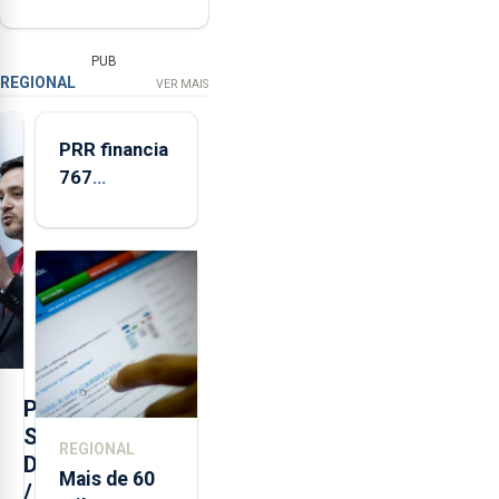
PUB
REGIONAL
VER MAIS
PRR financia
767
respostas
habitacionais
nos Açores
com
investimento
de 65 ME
P
S
REGIONAL
D
Mais de 60
/