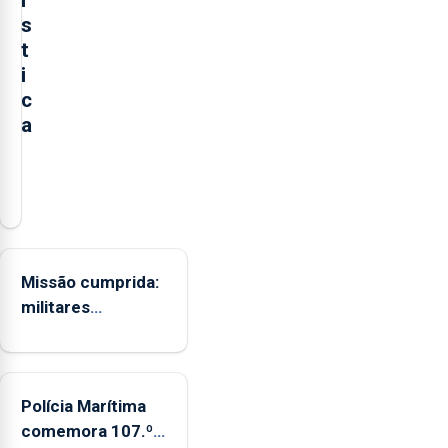
í
s
t
i
c
a
O
PSD/Açores
acusou
o
PS
Missão cumprida:
de
militares
assumir
açorianos
“uma
regressam após
posição
missão na
contraditória”
Polícia Marítima
Roménia
sobre
comemora 107.º
a