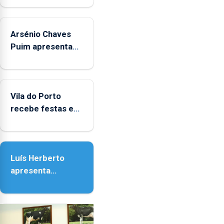
de
um
único
Arsénio Chaves
indicador
Puim apresenta
estatístico".
obras na
Biblioteca de Vila
do Porto
Vila do Porto
recebe festas em
honra de Nossa
Senhora da
Assunção
Luís Herberto
apresenta
‘Lugares da
Paisagem’