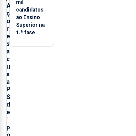
mil
A
candidatos
ç
ao Ensino
o
Superior na
r
1.ª fase
e
s
a
c
u
s
a
P
S
d
e
"
p
o