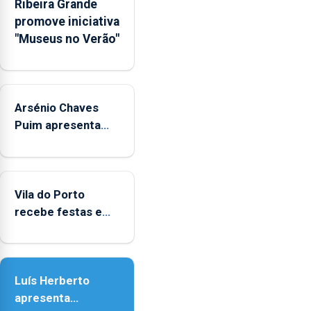
Ribeira Grande
Rede
promove iniciativa
Municipal
"Museus no Verão"
de
Museus
aos
sábados
Arsénio Chaves
durante
o
Puim apresenta
mês
obras na Biblioteca
de
de Vila do Porto
agosto,
entre
Vila do Porto
as
recebe festas em
14h00
honra de Nossa
e
Senhora da
as
Assunção
18h00.
Luís Herberto
apresenta