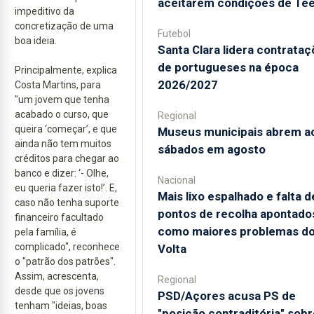
aceitarem condições de Te
impeditivo da
concretização de uma
Futebol
boa ideia.
Santa Clara lidera contrata
de portugueses na época
Principalmente, explica
2026/2027
Costa Martins, para
"um jovem que tenha
acabado o curso, que
Regional
queira ‘começar’, e que
Museus municipais abrem a
ainda não tem muitos
sábados em agosto
créditos para chegar ao
banco e dizer: ‘- Olhe,
Nacional
eu queria fazer isto!’. E,
Mais lixo espalhado e falta d
caso não tenha suporte
pontos de recolha apontado
financeiro facultado
como maiores problemas d
pela família, é
complicado", reconhece
Volta
o "patrão dos patrões".
Assim, acrescenta,
Regional
desde que os jovens
PSD/Açores acusa PS de
tenham "ideias, boas
"posição contraditória" sobr