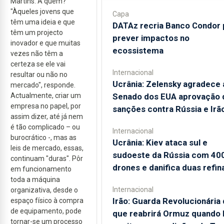
Martins. A quem?
"Àqueles jovens que
Capa
têm uma ideia e que
DATAz recria Banco Condor 
têm um projecto
prever impactos no
inovador e que muitas
ecossistema
vezes não têm a
certeza se ele vai
Internacional
resultar ou não no
Ucrânia: Zelensky agradece 
mercado", responde.
Actualmente, criar um
Senado dos EUA aprovação 
empresa no papel, por
sanções contra Rússia e Irã
assim dizer, até já nem
é tão complicado – ou
Internacional
burocrático -, mas as
Ucrânia: Kiev ataca sul e
leis de mercado, essas,
sudoeste da Rússia com 40
continuam "duras". Pôr
drones e danifica duas refin
em funcionamento
toda a máquina
Internacional
organizativa, desde o
Irão: Guarda Revolucionária 
espaço físico à compra
de equipamento, pode
que reabrirá Ormuz quando
tornar-se um processo