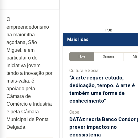
O
empreendedorismo
PUB
na maior ilha
Mais lidas
açoriana, São
Miguel, e em
Hoje
Semana
Mê
particular o de
iniciativa jovem,
Cultura e Social
tendo a inovação por
“A arte requer estudo,
mais-valia, é
dedicação, tempo. A arte é
apoiado pela
também uma forma de
Câmara de
conhecimento”
Comércio e Indústria
e pela Câmara
Capa
DATAz recria Banco Condor 
Municipal de Ponta
prever impactos no
Delgada.
ecossistema