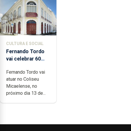
CULTURA E SOCIAL
Fernando Tordo
vai celebrar 60
anos de carreira
Fernando Tordo vai
no Coliseu
atuar no Coliseu
Micaelense
Micaelense, no
próximo dia 13 de...