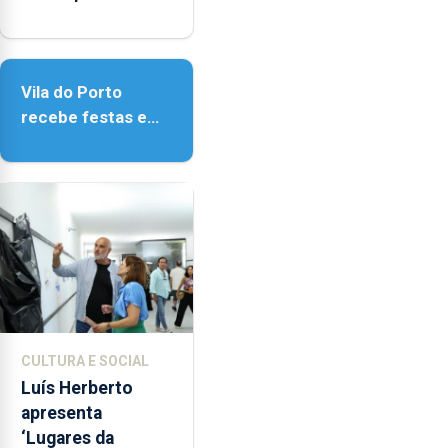
as
obras na Biblioteca
18h00.
de Vila do Porto
Vila do Porto
recebe festas em
honra de Nossa
Senhora da
Assunção
CULTURA E SOCIAL
Luís Herberto
apresenta
‘Lugares da