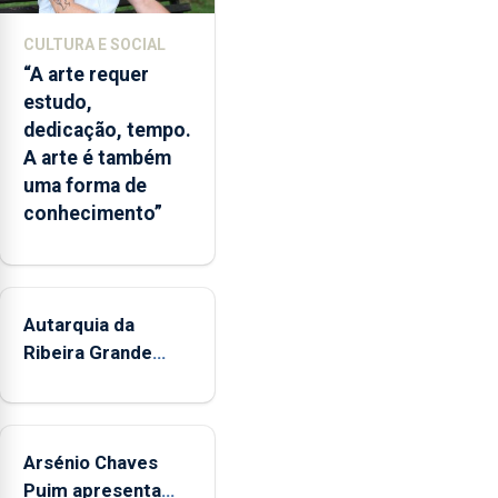
núcleos
museológicos
CULTURA E SOCIAL
integrados
“A arte requer
na
estudo,
Rede
dedicação, tempo.
Municipal
A arte é também
de
uma forma de
Museus
conhecimento”
aos
sábados
durante
o
mês
Autarquia da
de
Ribeira Grande
agosto,
promove iniciativa
entre
"Museus no Verão"
as
14h00
Arsénio Chaves
e
Puim apresenta