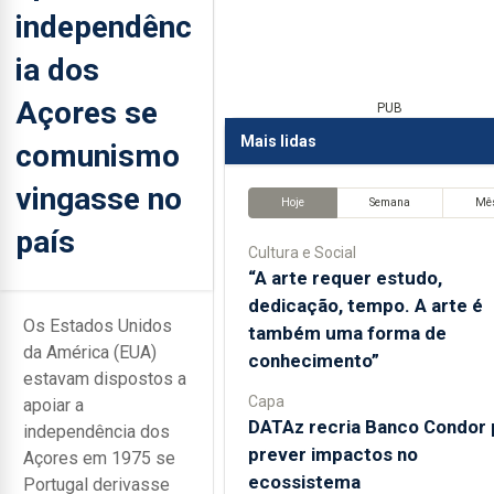
independênc
ia dos
Açores se
PUB
Mais lidas
comunismo
vingasse no
Hoje
Semana
Mê
país
Cultura e Social
“A arte requer estudo,
dedicação, tempo. A arte é
Os Estados Unidos
também uma forma de
da América (EUA)
conhecimento”
estavam dispostos a
Capa
apoiar a
DATAz recria Banco Condor 
independência dos
prever impactos no
Açores em 1975 se
ecossistema
Portugal derivasse