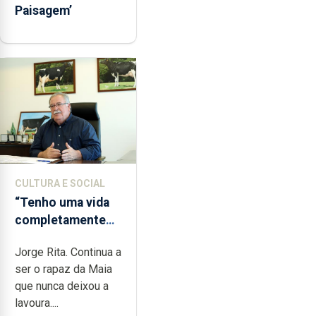
Paisagem’
CULTURA E SOCIAL
“Tenho uma vida
completamente
cheia de trabalho,
Jorge Rita. Continua a
dedicação, gosto
ser o rapaz da Maia
e muita paixão”
que nunca deixou a
lavoura....