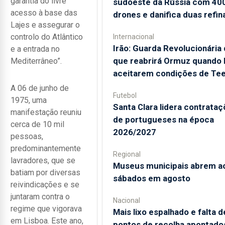
garantia do livre
sudoeste da Rússia com 40
acesso à base das
drones e danifica duas refin
Lajes e assegurar o
controlo do Atlântico
Internacional
Irão: Guarda Revolucionária 
e a entrada no
que reabrirá Ormuz quando
Mediterrâneo”.
aceitarem condições de Te
A 06 de junho de
Futebol
1975, uma
Santa Clara lidera contrata
manifestação reuniu
de portugueses na época
cerca de 10 mil
2026/2027
pessoas,
predominantemente
Regional
lavradores, que se
Museus municipais abrem a
batiam por diversas
sábados em agosto
reivindicações e se
juntaram contra o
Nacional
regime que vigorava
Mais lixo espalhado e falta d
em Lisboa. Este ano,
pontos de recolha apontado