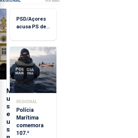
REGIONAL
VER MAIS
PSD/Açores
acusa PS de
"posição
contraditória"
sobre
evolução
turística
M
u
REGIONAL
s
Polícia
e
Marítima
u
comemora
s
107.º
m