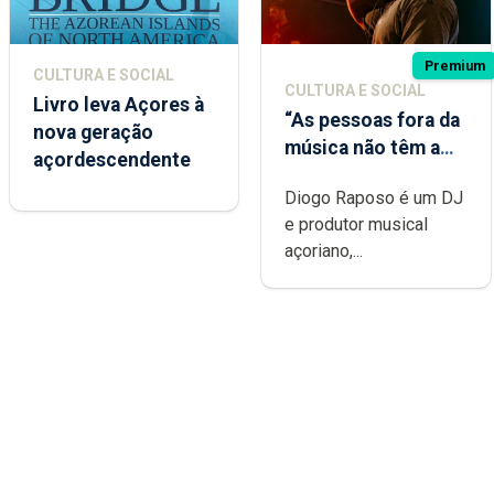
Premium
CULTURA E SOCIAL
CULTURA E SOCIAL
Livro leva Açores à
“As pessoas fora da
nova geração
música não têm a
açordescendente
noção do quão
Diogo Raposo é um DJ
difícil é produzir
e produtor musical
uma música”
açoriano,...