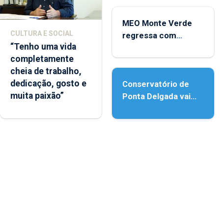
MEO Monte Verde
CULTURA E SOCIAL
regressa com
“Tenho uma vida
reforço da
completamente
acessibilidade
cheia de trabalho,
dedicação, gosto e
Conservatório de
muita paixão”
Ponta Delgada vai
contar com novos
instrumentos