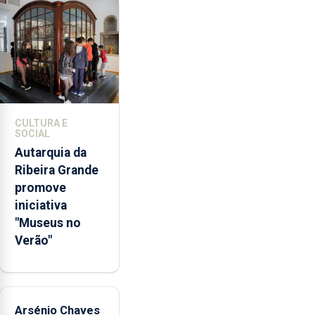
violência
doméstica,
através
da
promoção
de
competências
CULTURA E
pessoais,
SOCIAL
emocionais
Autarquia da
e
Ribeira Grande
sociais
promove
junto
iniciativa
das
"Museus no
crianças
Verão"
Arsénio Chaves