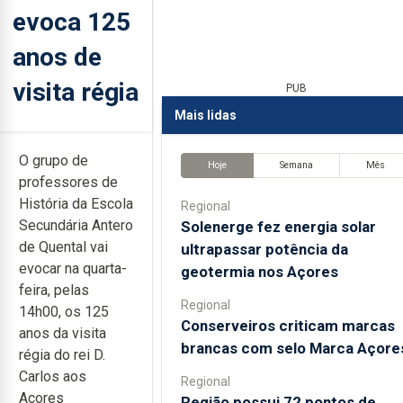
evoca 125
anos de
visita régia
PUB
Mais lidas
O grupo de
Hoje
Semana
Mês
professores de
História da Escola
Regional
Secundária Antero
Solenerge fez energia solar
de Quental vai
ultrapassar potência da
evocar na quarta-
geotermia nos Açores
feira, pelas
Regional
14h00, os 125
Conserveiros criticam marcas
anos da visita
brancas com selo Marca Açore
régia do rei D.
Carlos aos
Regional
Açores
Região possui 72 pontos de