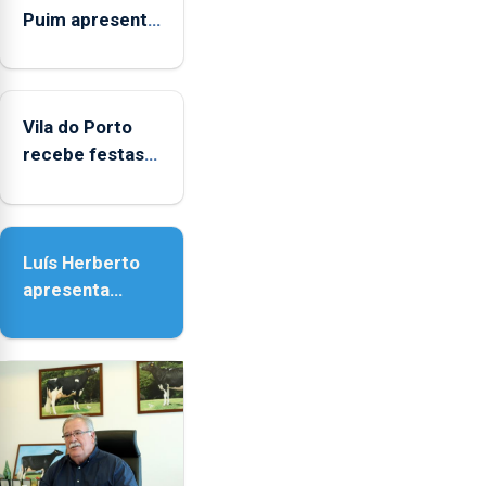
Puim apresenta
obras na
Biblioteca de
Vila do Porto
Vila do Porto
recebe festas
em honra de
Nossa Senhora
da Assunção
Luís Herberto
apresenta
‘Lugares da
Paisagem’