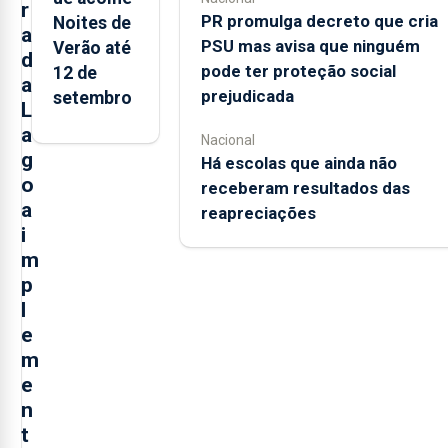
r
PR promulga decreto que cria
Noites de
a
PSU mas avisa que ninguém
Verão até
d
pode ter proteção social
12 de
a
prejudicada
setembro
L
a
Nacional
g
Há escolas que ainda não
o
receberam resultados das
a
reapreciações
i
m
p
l
e
m
e
n
t