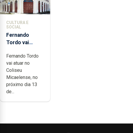
CULTURA E
SOCIAL
Fernando
Tordo vai
celebrar 60
Fernando Tordo
anos de
vai atuar no
carreira no
Coliseu
Coliseu
Micaelense, no
Micaelense
próximo dia 13
de...