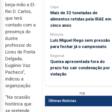
beija-mão a El-
Capa
Rei D. Carlos,
Mais de 32 toneladas de
que terá
alimentos retidas pela IRAE em
contado com a
cinco anos
presença do
Motores
ilustre
Luís Miguel Rego sem pressão
professor do
para fechar já o campeonato
Liceu de Ponta
Regional
Delgada,
Queixa apresentada fora do
Eugénio Vaz
prazo faz cair condenação por
Pacheco”,
violação
indicou a
organização.
PUB
“Na ocasião
Últimas Notícias
histórica que
se pretende