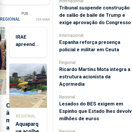
Internacional
Tribunal suspende construção
PUB
de salão de baile de Trump e
REGIONAL
VER MAIS
exige aprovação do Congresso
Internacional
IRAE
Espanha reforça presença
apreendeu
policial e militar em Ceuta
mais de 32
toneladas
Regional
de
Ricardo Martins Mota integra a
alimentos
estrutura acionista da
entre
Açormedia
2021 e
2025 nos
Nacional
Açores
Lesados do BES exigem em
C
Espinho que Estado lhes devolv
â
REGIONAL
milhões de euros
m
Aquaparq
a
ue acolhe
Nacional