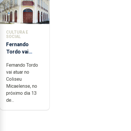
CULTURA E
SOCIAL
Fernando
Tordo vai
celebrar 60
Fernando Tordo
anos de
vai atuar no
carreira no
Coliseu
Coliseu
Micaelense, no
Micaelense
próximo dia 13
de...