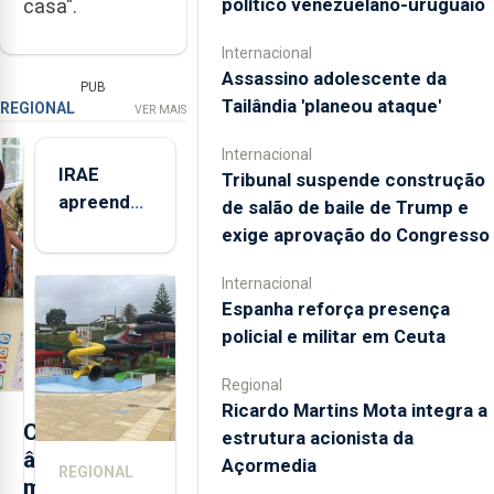
político venezuelano-uruguaio
casa".
Internacional
Assassino adolescente da
PUB
Tailândia 'planeou ataque'
REGIONAL
VER MAIS
Internacional
IRAE
Tribunal suspende construção
apreendeu
de salão de baile de Trump e
mais de 32
exige aprovação do Congresso
toneladas
de
Internacional
Espanha reforça presença
alimentos
policial e militar em Ceuta
entre
2021 e
Regional
2025 nos
Ricardo Martins Mota integra a
Açores
C
estrutura acionista da
â
Açormedia
REGIONAL
m