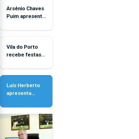
Arsénio Chaves
Puim apresenta
obras na
Biblioteca de
Vila do Porto
Vila do Porto
recebe festas
em honra de
Nossa Senhora
da Assunção
Luís Herberto
apresenta
‘Lugares da
Paisagem’