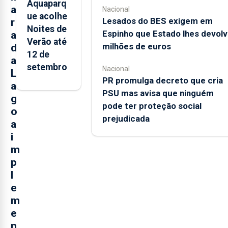
Aquaparq
a
Nacional
ue acolhe
Lesados do BES exigem em
r
Noites de
Espinho que Estado lhes devolv
a
Verão até
milhões de euros
d
12 de
a
setembro
Nacional
L
PR promulga decreto que cria
a
PSU mas avisa que ninguém
g
pode ter proteção social
o
prejudicada
a
i
m
p
l
e
m
e
n