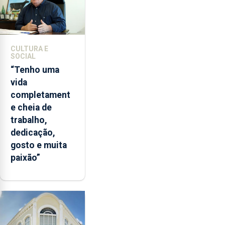
CULTURA E
SOCIAL
“Tenho uma
vida
completament
e cheia de
trabalho,
dedicação,
gosto e muita
paixão”