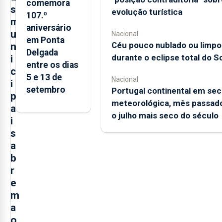
comemora
s
evolução turística
107.º
m
aniversário
u
Nacional
em Ponta
Céu pouco nublado ou limpo
n
Delgada
durante o eclipse total do So
i
entre os dias
c
5 e 13 de
Nacional
i
setembro
Portugal continental em sec
p
meteorológica, mês passado
a
o julho mais seco do século
i
s
a
b
r
e
m
a
o