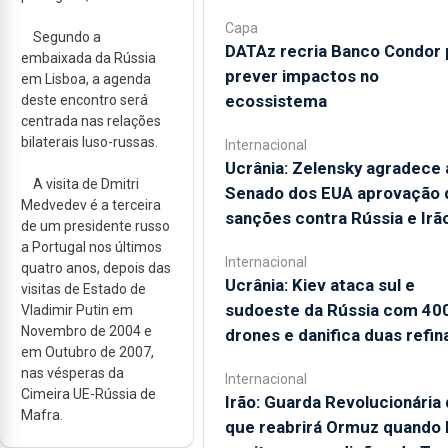
Capa
Segundo a
DATAz recria Banco Condor 
embaixada da Rússia
prever impactos no
em Lisboa, a agenda
ecossistema
deste encontro será
centrada nas relações
bilaterais luso-russas.
Internacional
Ucrânia: Zelensky agradece 
A visita de Dmitri
Senado dos EUA aprovação 
Medvedev é a terceira
sanções contra Rússia e Irã
de um presidente russo
a Portugal nos últimos
Internacional
quatro anos, depois das
Ucrânia: Kiev ataca sul e
visitas de Estado de
sudoeste da Rússia com 40
Vladimir Putin em
Novembro de 2004 e
drones e danifica duas refin
em Outubro de 2007,
nas vésperas da
Internacional
Cimeira UE-Rússia de
Irão: Guarda Revolucionária 
Mafra.
que reabrirá Ormuz quando