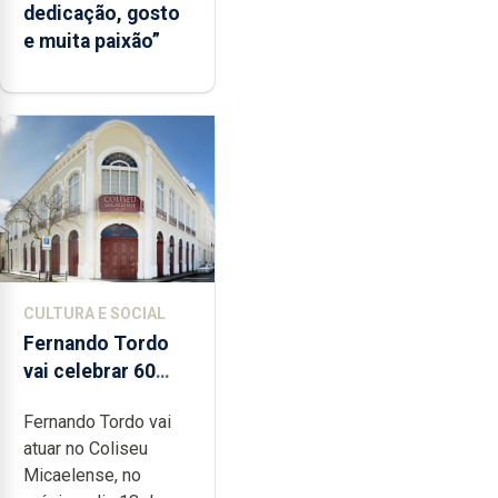
dedicação, gosto
e muita paixão”
CULTURA E SOCIAL
Fernando Tordo
vai celebrar 60
anos de carreira
Fernando Tordo vai
no Coliseu
atuar no Coliseu
Micaelense
Micaelense, no