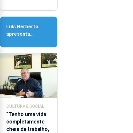
14h00
honra de Nossa
e
Senhora da
as
Assunção
18h00.
Luís Herberto
apresenta
‘Lugares da
Paisagem’
CULTURA E SOCIAL
“Tenho uma vida
completamente
cheia de trabalho,