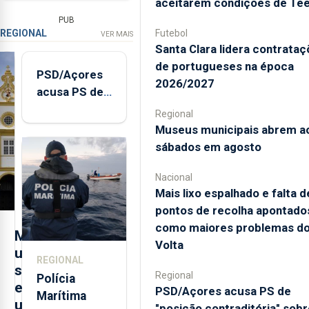
aceitarem condições de Te
PUB
REGIONAL
Futebol
VER MAIS
Santa Clara lidera contrata
de portugueses na época
PSD/Açores
2026/2027
acusa PS de
"posição
Regional
contraditória"
Museus municipais abrem a
sobre
sábados em agosto
evolução
turística
Nacional
Mais lixo espalhado e falta d
pontos de recolha apontado
como maiores problemas d
M
Volta
u
REGIONAL
s
Regional
Polícia
e
PSD/Açores acusa PS de
Marítima
u
"posição contraditória" sobr