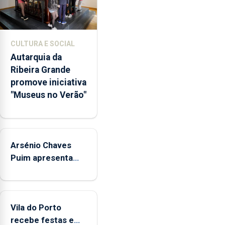
museus
e
núcleos
museológicos
CULTURA E SOCIAL
integrados
Autarquia da
na
Ribeira Grande
Rede
promove iniciativa
Municipal
"Museus no Verão"
de
Museus
aos
sábados
Arsénio Chaves
durante
o
Puim apresenta
mês
obras na Biblioteca
de
de Vila do Porto
agosto,
entre
Vila do Porto
as
recebe festas em