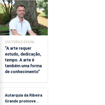
milhões
de
euros.
CULTURA E SOCIAL
“A arte requer
estudo, dedicação,
tempo. A arte é
também uma forma
de conhecimento”
Autarquia da Ribeira
Grande promove