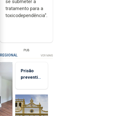
se submeter a
tratamento para a
toxicodependência".
PUB
REGIONAL
VER MAIS
Prisão
preventiva
para
suspeito
de coação
e
tentativa