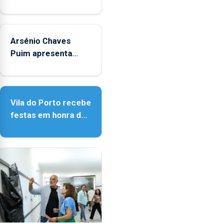
iniciativa "Museus
no Verão"
Arsénio Chaves
Puim apresenta
obras na Biblioteca
de Vila do Porto
Vila do Porto recebe
festas em honra de
Nossa Senhora da
Assunção