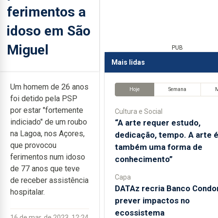
ferimentos a
idoso em São
Miguel
PUB
Mais lidas
Um homem de 26 anos
Hoje
Semana
foi detido pela PSP
por estar "fortemente
Cultura e Social
indiciado" de um roubo
“A arte requer estudo,
na Lagoa, nos Açores,
dedicação, tempo. A arte 
que provocou
também uma forma de
ferimentos num idoso
conhecimento”
de 77 anos que teve
Capa
de receber assistência
DATAz recria Banco Condor
hospitalar.
prever impactos no
ecossistema
16 de mar. de 2023, 12:24