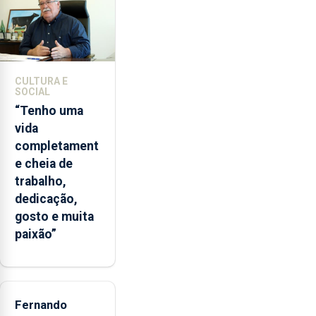
2022
e
2026.
A
ilha
CULTURA E
das
SOCIAL
Flores
“Tenho uma
apresenta
vida
um
completament
“decréscimo
e cheia de
significativo”
trabalho,
da
dedicação,
CPUE
gosto e muita
entre
paixão”
2022
e
2025
Fernando