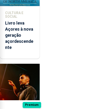
CULTURA E
SOCIAL
Livro leva
Açores à nova
geração
açordescende
nte
Premium