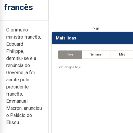
francês
O primeiro-
PUB
ministro francês,
Mais lidas
Edouard
Philippe,
Hoje
Semana
Mês
demitiu-se e a
renúncia do
Sem artigos hoje.
Governo já foi
aceite pelo
presidente
francês,
Emmanuel
Macron, anunciou
o Palácio do
Eliseu.