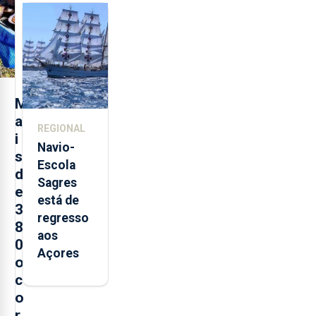
feira nova
loja em
São
Sebastião
e cria 30
postos de
M
trabalho
a
REGIONAL
i
Navio-
s
Escola
d
Sagres
e
está de
3
regresso
8
aos
0
Açores
o
c
o
r