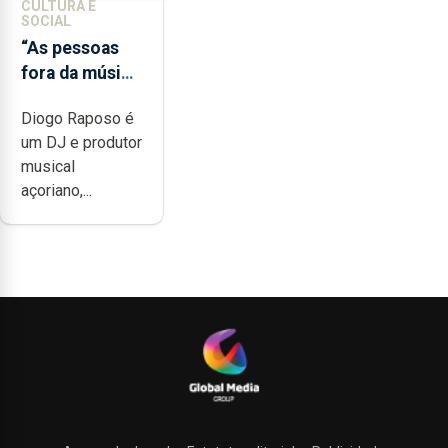
CULTURA E
SOCIAL
“As pessoas
fora da música
não têm a
Diogo Raposo é
noção do quão
um DJ e produtor
difícil é
musical
produzir uma
açoriano,...
música”