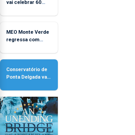
vai celebrar 60
anos de carreira
no Coliseu
Micaelense
MEO Monte Verde
regressa com
reforço da
acessibilidade
Conservatório de
Ponta Delgada vai
contar com novos
instrumentos