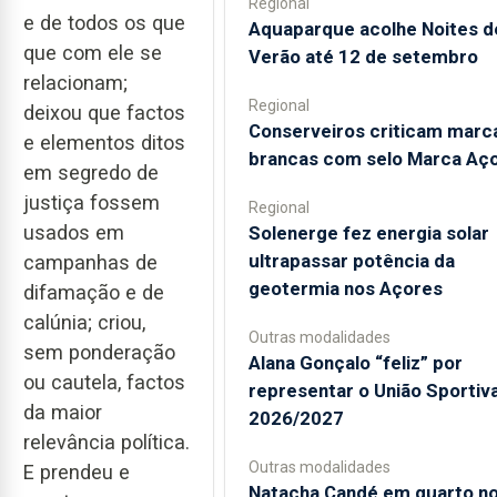
Regional
e de todos os que
Aquaparque acolhe Noites d
que com ele se
Verão até 12 de setembro
relacionam;
Regional
deixou que factos
Conserveiros criticam marc
e elementos ditos
brancas com selo Marca Aç
em segredo de
justiça fossem
Regional
usados em
Solenerge fez energia solar
ultrapassar potência da
campanhas de
geotermia nos Açores
difamação e de
calúnia; criou,
Outras modalidades
sem ponderação
Alana Gonçalo “feliz” por
ou cautela, factos
representar o União Sportiv
da maior
2026/2027
relevância política.
Outras modalidades
E prendeu e
Natacha Candé em quarto n