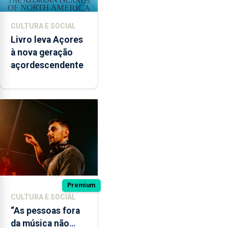
CULTURA E SOCIAL
Livro leva Açores
à nova geração
açordescendente
Premium
CULTURA E SOCIAL
“As pessoas fora
da música não