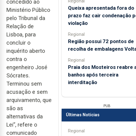
Regional
concedido ao
Queixa apresentada fora do
Ministério Público
prazo faz cair condenação p
pelo Tribunal da
violação
Relação de
Lisboa, para
Regional
Região possui 72 pontos de
concluir o
recolha de embalagens Volt
inquérito aberto
contra o
Regional
Praia dos Mosteiros reabre 
engenheiro José
banhos após terceira
Sócrates.
interditação
Terminou sem
acusação e sem
arquivamento, que
PUB
são as
Últimas Notícias
alternativas da
Lei”, refere o
Regional
comunicado