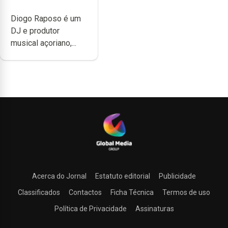
têm a noção do
Diogo Raposo é um
quão difícil é
DJ e produtor
produzir uma
musical açoriano,...
música”
Acerca do Jornal
Estatuto editorial
Publicidade
Classificados
Contactos
Ficha Técnica
Termos de uso
Política de Privacidade
Assinaturas