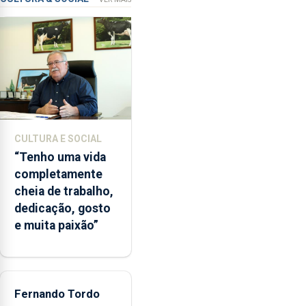
microbiológica”,
pela
terceira
vez
desde
o
início
da
época
CULTURA E SOCIAL
balnear
“Tenho uma vida
completamente
cheia de trabalho,
dedicação, gosto
e muita paixão”
Fernando Tordo