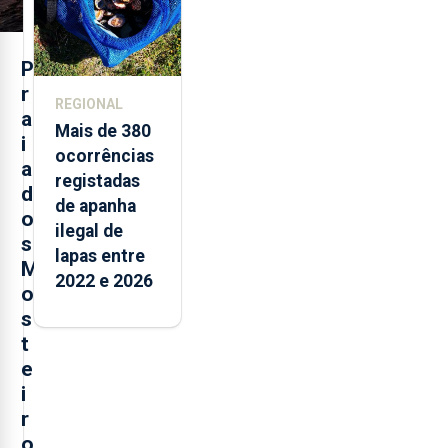
P
r
REGIONAL
a
Mais de 380
i
ocorrências
a
registadas
d
de apanha
o
ilegal de
s
lapas entre
M
2022 e 2026
o
s
t
e
i
r
o