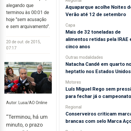
Regional
alegando que
Aquaparque acolhe Noites d
terminou às 00:01 de
Verão até 12 de setembro
hoje "sem acusação
Capa
e sem arquivamento".
Mais de 32 toneladas de
alimentos retidas pela IRAE
20 de out. de 2015,
cinco anos
07:17
Outras modalidades
Natacha Candé em quarto n
heptatlo nos Estados Unidos
Motores
Luís Miguel Rego sem press
para fechar já o campeonat
Autor: Lusa/AO Online
Regional
Conserveiros criticam marc
“Terminou, há um
brancas com selo Marca Aç
minuto, o prazo