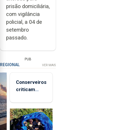
prisão domiciliária,
com vigilância
policial, a 04 de
setembro
passado.
PUB
REGIONAL
VER MAIS
Conserveiros
criticam
marcas
brancas com
selo Marca
Açores