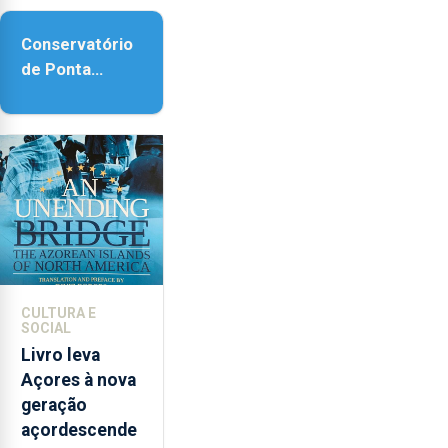
acessibilidade
Conservatório
de Ponta
Delgada vai
contar com
novos
instrumentos
CULTURA E
SOCIAL
Livro leva
Açores à nova
geração
açordescende