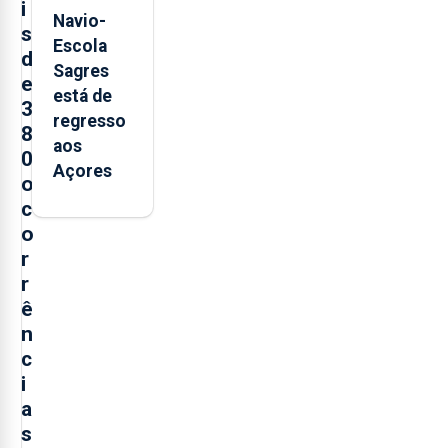
i
Navio-
s
Escola
d
Sagres
e
está de
3
regresso
8
aos
0
Açores
o
c
o
r
r
ê
n
c
i
a
s