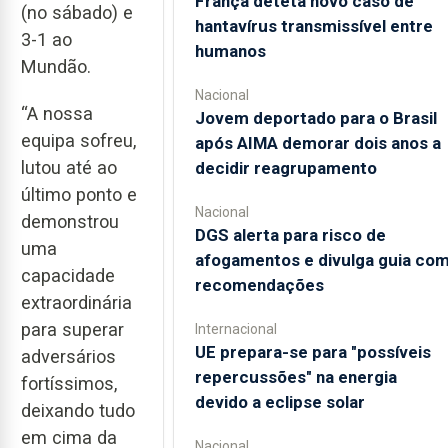
França deteta novo caso de
(no sábado) e
hantavírus transmissível entre
3-1 ao
humanos
Mundão.
Nacional
“A nossa
Jovem deportado para o Brasil
equipa sofreu,
após AIMA demorar dois anos a
lutou até ao
decidir reagrupamento
último ponto e
Nacional
demonstrou
DGS alerta para risco de
uma
afogamentos e divulga guia co
capacidade
recomendações
extraordinária
para superar
Internacional
UE prepara-se para "possíveis
adversários
repercussões" na energia
fortíssimos,
devido a eclipse solar
deixando tudo
em cima da
Nacional