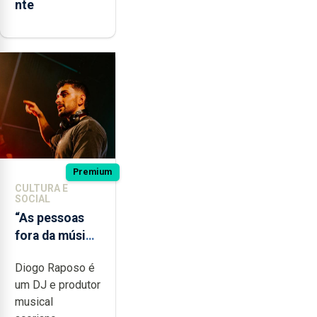
nte
Premium
CULTURA E
SOCIAL
“As pessoas
fora da música
não têm a
Diogo Raposo é
noção do quão
um DJ e produtor
difícil é
musical
produzir uma