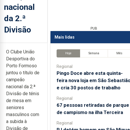
nacional
da 2.ª
Divisão
PUB
Mais lidas
O Clube União
Hoje
Semana
Mês
Desportiva do
Porto Formoso
Regional
juntou o título de
Pingo Doce abre esta quinta-
campeão
feira nova loja em São Sebastiã
nacional da 2.ª
e cria 30 postos de trabalho
Divisão de ténis
Regional
de mesa em
67 pessoas retiradas de parque
seniores
de campismo na ilha Terceira
masculinos com
a subida à
Regional
Divisão de
PJ detém homem em São Migue