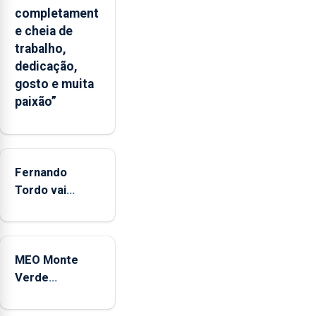
um
completament
“decréscimo
e cheia de
significativo”
trabalho,
da
dedicação,
CPUE
gosto e muita
entre
paixão”
2022
e
2025
Fernando
Tordo vai
celebrar 60
anos de
carreira no
MEO Monte
Coliseu
Verde
Micaelense
regressa com
reforço da