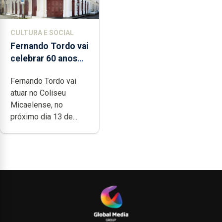
CULTURA E SOCIAL
Fernando Tordo vai
celebrar 60 anos
de carreira no
Fernando Tordo vai
Coliseu
atuar no Coliseu
Micaelense
Micaelense, no
próximo dia 13 de...