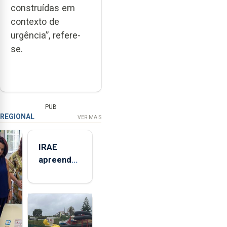
construídas em
contexto de
urgência”, refere-
se.
PUB
REGIONAL
VER MAIS
IRAE
apreendeu
mais de 32
toneladas
de
alimentos
entre