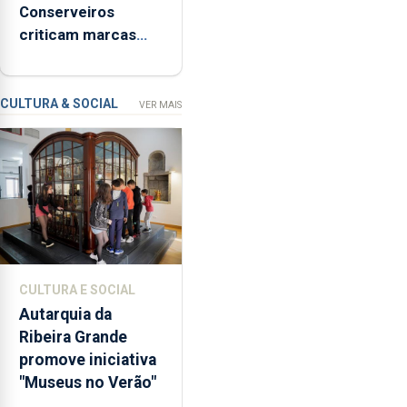
Conserveiros
de
criticam marcas
Ser”
brancas com selo
para
Marca Açores
a
prevenção
CULTURA & SOCIAL
VER MAIS
primária
da
violência
doméstica,
através
da
promoção
de
CULTURA E SOCIAL
competências
Autarquia da
pessoais,
Ribeira Grande
emocionais
promove iniciativa
e
"Museus no Verão"
sociais