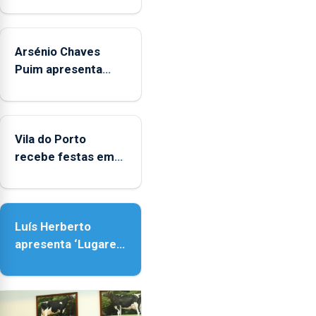
junto
das
crianças
Arsénio Chaves
Puim apresenta
obras na Biblioteca
de Vila do Porto
Vila do Porto
recebe festas em
honra de Nossa
Senhora da
Assunção
Luís Herberto
apresenta ‘Lugares
da Paisagem’