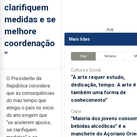
clarifiquem
medidas e se
melhore
PUB
Mais lidas
coordenação
”
Hoje
Semana
M
Cultura e Social
“A arte requer estudo,
O Presidente da
dedicação, tempo. A arte é
República considera
também uma forma de
que as consequências
conhecimento”
do mau tempo que
atingiu o país no início
Capa
do ano exigem que
"Maioria dos jovens conso
“se acelerem apoios,
bebidas alcoólicas" é a
se clarifiquem
manchete do Açoriano Orie