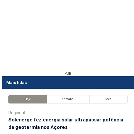
PUB
Mais lidas
Hoje
Semana
Mês
Regional
Solenerge fez energia solar ultrapassar potência
da geotermia nos Açores