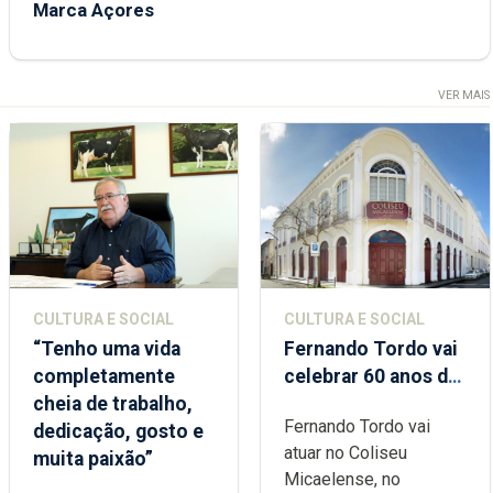
Marca Açores
VER MAIS
CULTURA E SOCIAL
CULTURA E SOCIAL
“Tenho uma vida
Fernando Tordo vai
completamente
celebrar 60 anos de
cheia de trabalho,
carreira no Coliseu
Fernando Tordo vai
dedicação, gosto e
Micaelense
atuar no Coliseu
muita paixão”
Micaelense, no