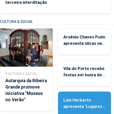
terceira interditação
CULTURA & SOCIAL
Arsénio Chaves Puim
apresenta obras na
Biblioteca de Vila do
Porto
Vila do Porto recebe
CULTURA E SOCIAL
festas em honra de
Autarquia da Ribeira
Nossa Senhora da
Grande promove
Assunção
iniciativa "Museus
no Verão"
Luís Herberto
apresenta ‘Lugares
da Paisagem’