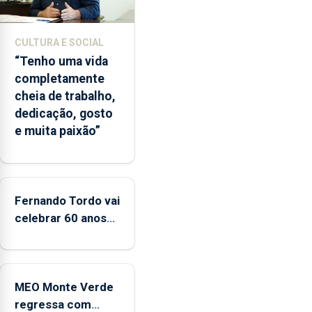
início
da
época
CULTURA E SOCIAL
balnear
“Tenho uma vida
completamente
cheia de trabalho,
dedicação, gosto
e muita paixão”
Fernando Tordo vai
celebrar 60 anos
de carreira no
Coliseu Micaelense
MEO Monte Verde
regressa com