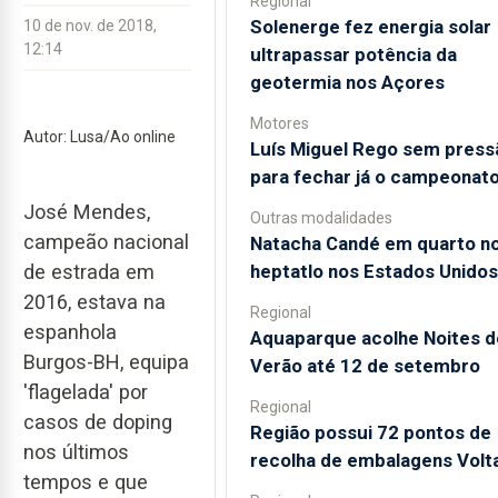
Regional
Solenerge fez energia solar
10 de nov. de 2018,
12:14
ultrapassar potência da
geotermia nos Açores
Motores
Autor: Lusa/Ao online
Luís Miguel Rego sem press
para fechar já o campeonat
José Mendes,
Outras modalidades
campeão nacional
Natacha Candé em quarto n
heptatlo nos Estados Unidos
de estrada em
2016, estava na
Regional
espanhola
Aquaparque acolhe Noites d
Burgos-BH, equipa
Verão até 12 de setembro
'flagelada' por
Regional
casos de doping
Região possui 72 pontos de
nos últimos
recolha de embalagens Volt
tempos e que