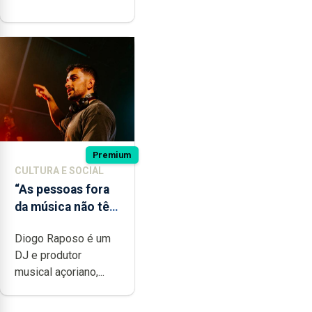
Premium
CULTURA E SOCIAL
“As pessoas fora
da música não têm
a noção do quão
Diogo Raposo é um
difícil é produzir
DJ e produtor
uma música”
musical açoriano,...