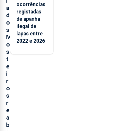
i
ocorrências
a
registadas
d
de apanha
o
ilegal de
s
lapas entre
M
2022 e 2026
o
s
t
e
i
r
o
s
r
e
a
b