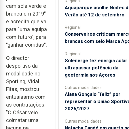
Regional
camisola verde e
Aquaparque acolhe Noites d
branca em 2019"
Verão até 12 de setembro
e acredita que vai
Regional
para "uma equipa
Conserveiros criticam marc
com futuro", para
brancas com selo Marca Aç
"ganhar corridas".
Regional
O director
Solenerge fez energia solar
desportivo da
ultrapassar potência da
modalidade no
geotermia nos Açores
Sporting, Vidal
Outras modalidades
Fitas, mostrou
Alana Gonçalo “feliz” por
entusiasmo com
representar o União Sportiv
as contratações:
2026/2027
"O César veio
colmatar uma
Outras modalidades
Natacha Candé em quarto n
lacuna na