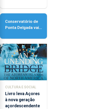
reforço da
acessibilidade
Conservatório de
Ponta Delgada vai
contar com novos
instrumentos
CULTURA E SOCIAL
Livro leva Açores
à nova geração
açordescendente