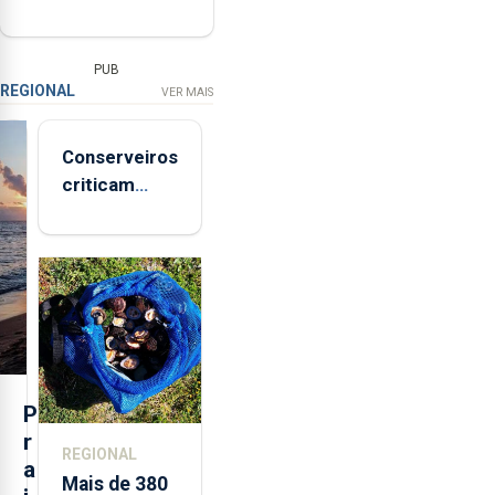
PUB
REGIONAL
VER MAIS
Conserveiros
criticam
marcas
brancas com
selo Marca
Açores
P
r
REGIONAL
a
Mais de 380