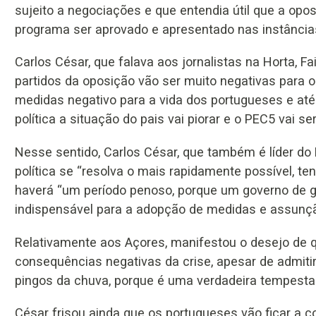
sujeito a negociações e que entendia útil que a opo
programa ser aprovado e apresentado nas instâncias
Carlos César, que falava aos jornalistas na Horta, F
partidos da oposição vão ser muito negativas para o
medidas negativo para a vida dos portugueses e até
política a situação do pais vai piorar e o PEC5 vai ser
Nesse sentido, Carlos César, que também é líder do
política se “resolva o mais rapidamente possível, ten
haverá “um período penoso, porque um governo de g
indispensável para a adopção de medidas e assunç
Relativamente aos Açores, manifestou o desejo de qu
consequências negativas da crise, apesar de admitir
pingos da chuva, porque é uma verdadeira tempestad
César frisou ainda que os portugueses vão ficar a c