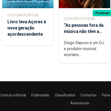
Premium
CULTURA E SOCIAL
CULTURA E SOCIAL
Livro leva Açores à
“As pessoas fora da
nova geração
música não têm a
açordescendente
noção do quão
Diogo Raposo é um DJ
difícil é produzir
e produtor musical
uma música”
açoriano,...
Estatuto editorial
Publicidade
Classificados
Contactos
Ficha
Assinaturas