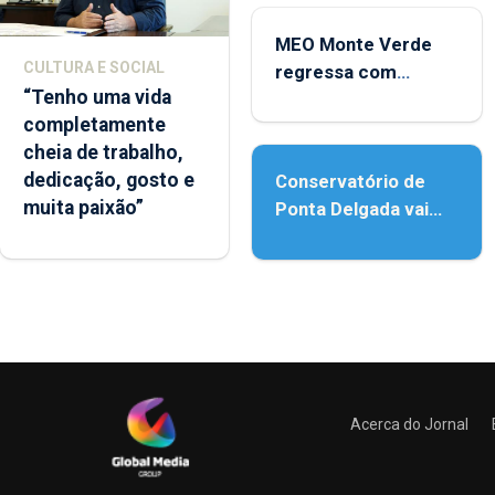
MEO Monte Verde
CULTURA E SOCIAL
regressa com
“Tenho uma vida
reforço da
completamente
acessibilidade
cheia de trabalho,
dedicação, gosto e
Conservatório de
muita paixão”
Ponta Delgada vai
contar com novos
instrumentos
Acerca do Jornal