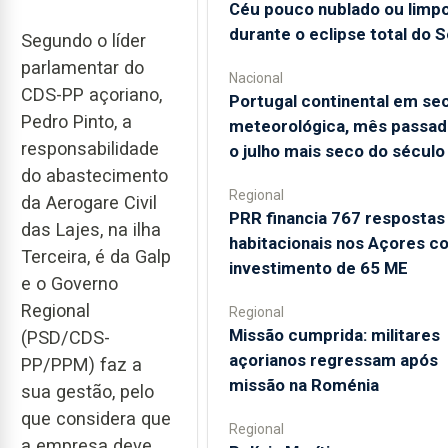
Céu pouco nublado ou limp
durante o eclipse total do S
Segundo o líder
parlamentar do
Nacional
CDS-PP açoriano,
Portugal continental em se
Pedro Pinto, a
meteorológica, mês passado
responsabilidade
o julho mais seco do século
do abastecimento
Regional
da Aerogare Civil
PRR financia 767 respostas
das Lajes, na ilha
habitacionais nos Açores c
Terceira, é da Galp
investimento de 65 ME
e o Governo
Regional
Regional
Missão cumprida: militares
(PSD/CDS-
açorianos regressam após
PP/PPM) faz a
missão na Roménia
sua gestão, pelo
que considera que
Regional
a empresa deve