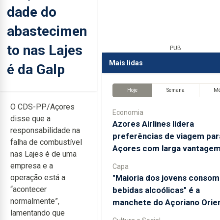
dade do
abastecimen
to nas Lajes
PUB
Mais lidas
é da Galp
Hoje
Semana
M
O CDS-PP/Açores
Economia
disse que a
Azores Airlines lidera
responsabilidade na
preferências de viagem par
falha de combustível
Açores com larga vantage
nas Lajes é de uma
empresa e a
Capa
"Maioria dos jovens conso
operação está a
“acontecer
bebidas alcoólicas" é a
normalmente”,
manchete do Açoriano Orien
lamentando que