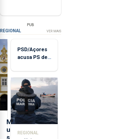
PUB
REGIONAL
VER MAIS
PSD/Açores
acusa PS de
"posição
contraditória"
sobre
evolução
turística
M
u
REGIONAL
s