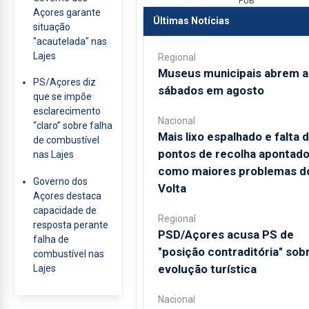
PUB
Açores garante
Últimas Notícias
situação
"acautelada" nas
Lajes
Regional
Museus municipais abrem a
PS/Açores diz
sábados em agosto
que se impõe
esclarecimento
Nacional
“claro” sobre falha
Mais lixo espalhado e falta 
de combustível
pontos de recolha apontad
nas Lajes
como maiores problemas d
Governo dos
Volta
Açores destaca
capacidade de
Regional
resposta perante
PSD/Açores acusa PS de
falha de
"posição contraditória" sob
combustível nas
evolução turística
Lajes
Nacional