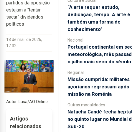
Cultura e Social
partidos da oposição
“A arte requer estudo,
estejam a “tentar
dedicação, tempo. A arte é
sacar” dividendos
também uma forma de
políticos
conhecimento”
18 de mai. de 2026,
Nacional
17:32
Portugal continental em se
meteorológica, mês passado
o julho mais seco do século
Regional
Missão cumprida: militares
açorianos regressam após
missão na Roménia
Autor: Lusa/AO Online
Outras modalidades
Natacha Candé fecha heptat
Artigos
no quinto lugar no Mundial 
Sub-20
relacionados