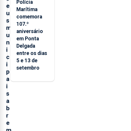
Polícia
e
Marítima
u
comemora
s
107.º
m
aniversário
u
em Ponta
n
Delgada
i
entre os dias
c
5 e 13 de
i
setembro
p
a
i
s
a
b
r
e
m