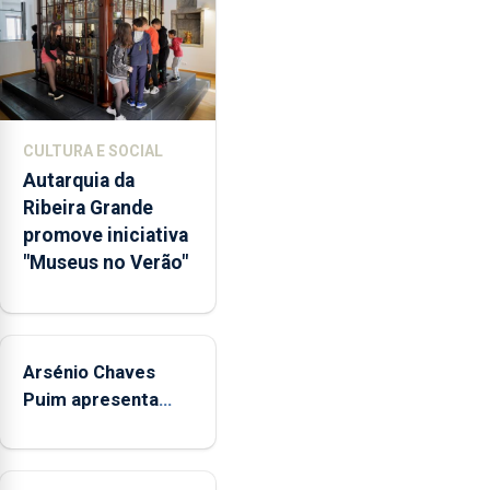
abertura
dos
museus
e
núcleos
museológicos
CULTURA E SOCIAL
integrados
Autarquia da
na
Ribeira Grande
Rede
promove iniciativa
Municipal
"Museus no Verão"
de
Museus
aos
sábados
Arsénio Chaves
durante
o
Puim apresenta
mês
obras na Biblioteca
de
de Vila do Porto
agosto,