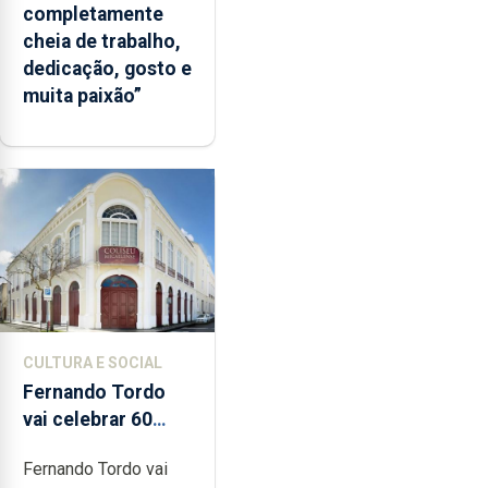
completamente
cheia de trabalho,
dedicação, gosto e
muita paixão”
CULTURA E SOCIAL
Fernando Tordo
vai celebrar 60
anos de carreira
Fernando Tordo vai
no Coliseu