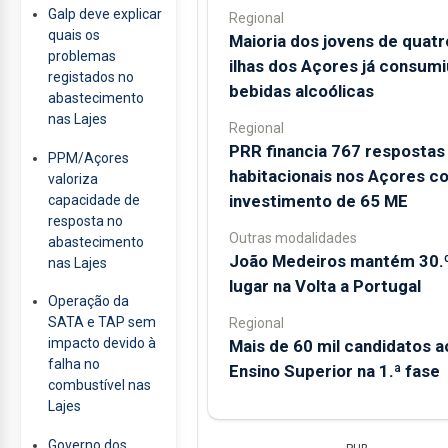
Galp deve explicar
Regional
quais os
Maioria dos jovens de quatr
problemas
ilhas dos Açores já consumi
registados no
bebidas alcoólicas
abastecimento
nas Lajes
Regional
PRR financia 767 respostas
PPM/Açores
habitacionais nos Açores c
valoriza
investimento de 65 ME
capacidade de
resposta no
Outras modalidades
abastecimento
João Medeiros mantém 30.
nas Lajes
lugar na Volta a Portugal
Operação da
SATA e TAP sem
Regional
impacto devido à
Mais de 60 mil candidatos a
falha no
Ensino Superior na 1.ª fase
combustível nas
Lajes
Governo dos