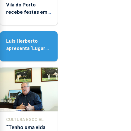
entre
Vila do Porto
as
recebe festas em
14h00
honra de Nossa
e
Senhora da
as
Assunção
18h00.
Luís Herberto
apresenta ‘Lugares
da Paisagem’
CULTURA E SOCIAL
“Tenho uma vida