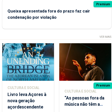
Premium
Queixa apresentada fora do prazo faz cair
condenação por violação
VER MAIS
Premium
CULTURA E SOCIAL
CULTURA E SOCIAL
Livro leva Açores à
“As pessoas fora da
nova geração
música não têm a
açordescendente
noção do quão