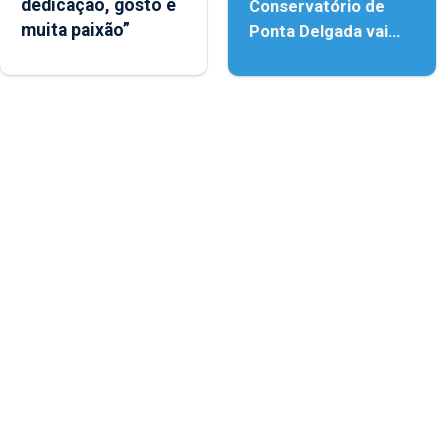
dedicação, gosto e
Conservatório de
muita paixão”
Ponta Delgada vai
contar com novos
instrumentos