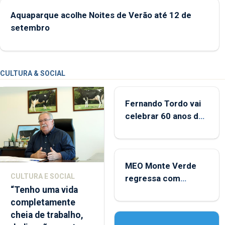
Aquaparque acolhe Noites de Verão até 12 de
setembro
CULTURA & SOCIAL
Fernando Tordo vai
celebrar 60 anos de
carreira no Coliseu
Micaelense
MEO Monte Verde
CULTURA E SOCIAL
regressa com
“Tenho uma vida
reforço da
completamente
acessibilidade
cheia de trabalho,