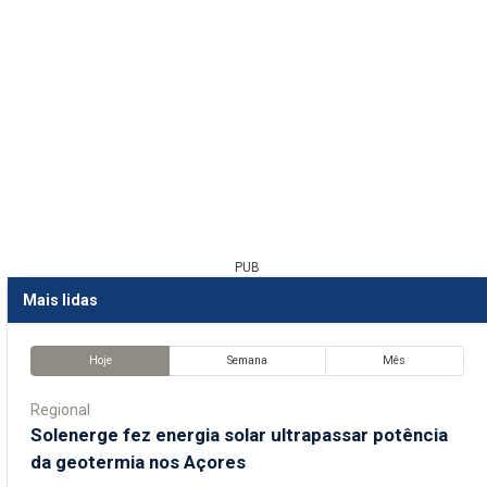
PUB
Mais lidas
Hoje
Semana
Mês
Regional
Solenerge fez energia solar ultrapassar potência
da geotermia nos Açores