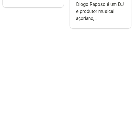
Diogo Raposo é um DJ
difícil é produzir
e produtor musical
uma música”
açoriano,...