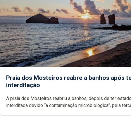
Praia dos Mosteiros reabre a banhos após te
interditação
A praia dos Mosteiros reabriu a banhos, depois de ter estado
interditada devido “a contaminação microbiológica”, pela terceira vez
desde o início da época balnear