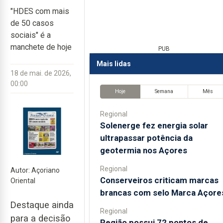
"HDES com mais
de 50 casos
sociais" é a
manchete de hoje
PUB
Mais lidas
18 de mai. de 2026,
00:00
Hoje
Semana
Mês
Regional
Solenerge fez energia solar
ultrapassar potência da
geotermia nos Açores
Regional
Autor: Açoriano
Conserveiros criticam marcas
Oriental
brancas com selo Marca Açore
Destaque ainda
Regional
para a decisão
Região possui 72 pontos de