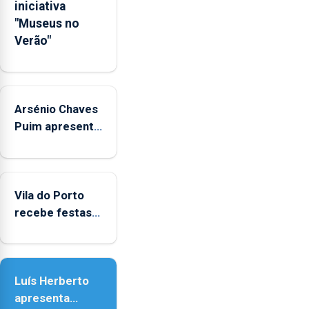
junto
iniciativa
das
"Museus no
crianças
Verão"
Arsénio Chaves
Puim apresenta
obras na
Biblioteca de
Vila do Porto
Vila do Porto
recebe festas
em honra de
Nossa Senhora
da Assunção
Luís Herberto
apresenta