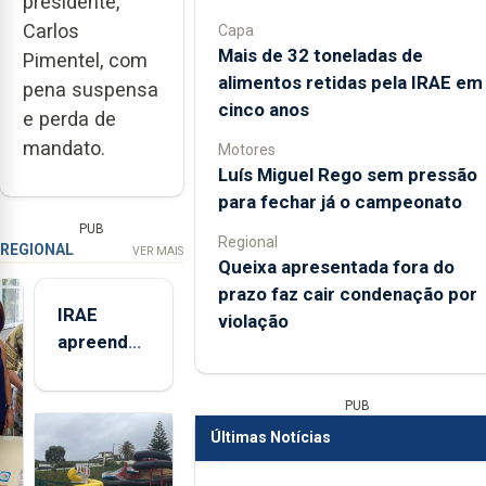
presidente,
Carlos
Capa
Mais de 32 toneladas de
Pimentel, com
alimentos retidas pela IRAE em
pena suspensa
cinco anos
e perda de
mandato.
Motores
Luís Miguel Rego sem pressão
para fechar já o campeonato
PUB
Regional
REGIONAL
VER MAIS
Queixa apresentada fora do
prazo faz cair condenação por
IRAE
violação
apreendeu
mais de 32
toneladas
PUB
de
Últimas Notícias
alimentos
entre