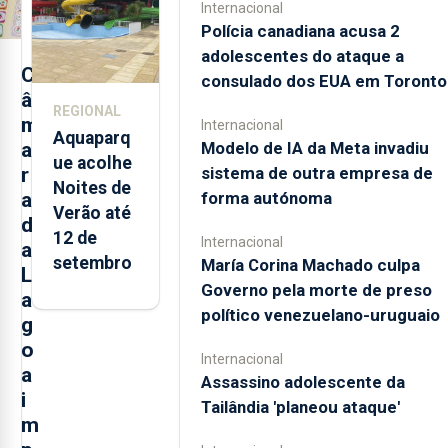
Internacional
2021 e
Polícia canadiana acusa 2
2025 nos
adolescentes do ataque a
Açores
C
consulado dos EUA em Toronto
â
REGIONAL
m
Internacional
Aquaparq
Modelo de IA da Meta invadiu
a
ue acolhe
sistema de outra empresa de
r
Noites de
forma autónoma
a
Verão até
d
12 de
Internacional
a
setembro
María Corina Machado culpa
L
Governo pela morte de preso
a
político venezuelano-uruguaio
g
o
Internacional
a
Assassino adolescente da
i
Tailândia 'planeou ataque'
m