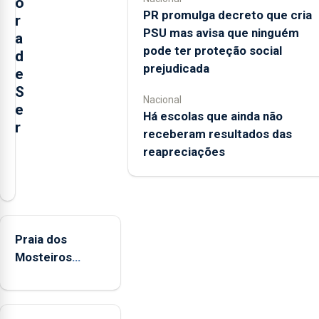
o
PR promulga decreto que cria
r
PSU mas avisa que ninguém
a
pode ter proteção social
d
prejudicada
e
S
Nacional
e
Há escolas que ainda não
r
receberam resultados das
reapreciações
O
município
da
Lagoa,
está
Praia dos
a
Mosteiros
implementar
reabre a banhos
o
após terceira
programa
interditação
“Hora