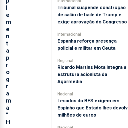
p
Internacional
l
Tribunal suspende construção
e
de salão de baile de Trump e
m
exige aprovação do Congresso
e
Internacional
n
Espanha reforça presença
t
policial e militar em Ceuta
a
p
Regional
r
Ricardo Martins Mota integra a
o
estrutura acionista da
g
Açormedia
r
a
Nacional
m
Lesados do BES exigem em
a
Espinho que Estado lhes devolv
"
milhões de euros
H
Nacional