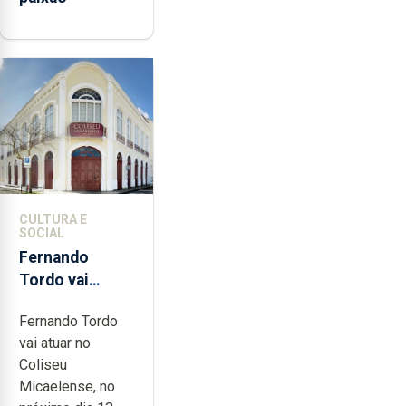
CULTURA E
SOCIAL
Fernando
Tordo vai
celebrar 60
Fernando Tordo
anos de
vai atuar no
carreira no
Coliseu
Coliseu
Micaelense, no
Micaelense