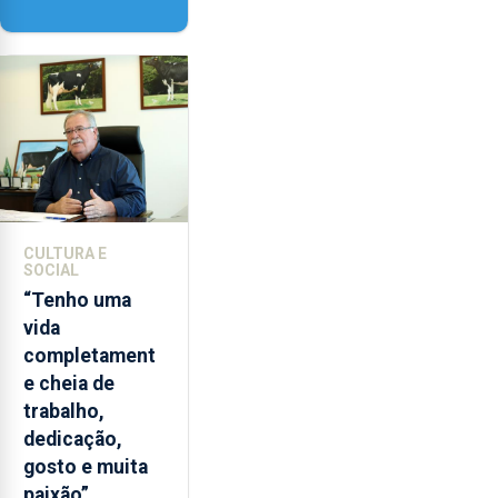
‘Lugares da
Paisagem’
CULTURA E
SOCIAL
“Tenho uma
vida
completament
e cheia de
trabalho,
dedicação,
gosto e muita
paixão”