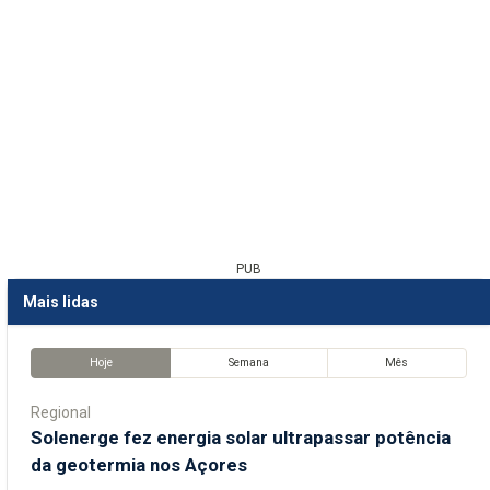
PUB
Mais lidas
Hoje
Semana
Mês
Regional
Solenerge fez energia solar ultrapassar potência
da geotermia nos Açores