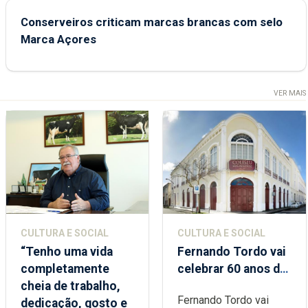
Conserveiros criticam marcas brancas com selo
Marca Açores
VER MAIS
CULTURA E SOCIAL
CULTURA E SOCIAL
“Tenho uma vida
Fernando Tordo vai
completamente
celebrar 60 anos de
cheia de trabalho,
carreira no Coliseu
Fernando Tordo vai
dedicação, gosto e
Micaelense