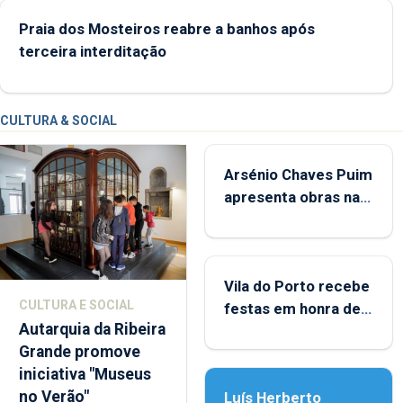
Praia dos Mosteiros reabre a banhos após
terceira interditação
CULTURA & SOCIAL
Arsénio Chaves Puim
apresenta obras na
Biblioteca de Vila do
Porto
Vila do Porto recebe
CULTURA E SOCIAL
festas em honra de
Autarquia da Ribeira
Nossa Senhora da
Grande promove
Assunção
iniciativa "Museus
no Verão"
Luís Herberto