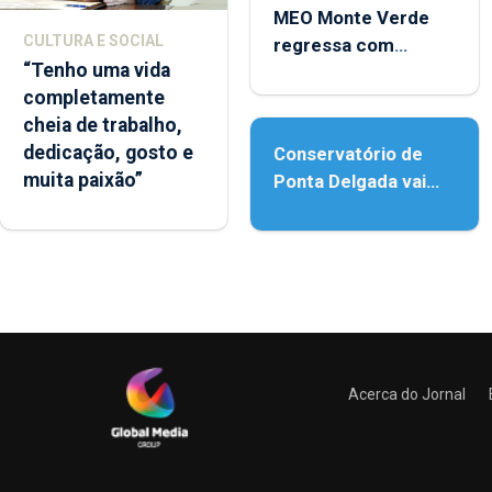
MEO Monte Verde
CULTURA E SOCIAL
regressa com
“Tenho uma vida
reforço da
completamente
acessibilidade
cheia de trabalho,
dedicação, gosto e
Conservatório de
muita paixão”
Ponta Delgada vai
contar com novos
instrumentos
Acerca do Jornal