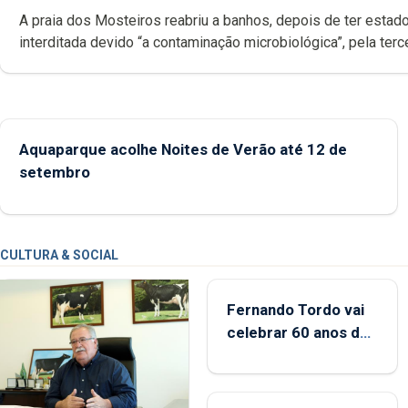
A praia dos Mosteiros reabriu a banhos, depois de ter estado
interditada devido “a contaminação microbiológica”, pela terceira vez
desde o início da época balnear
Aquaparque acolhe Noites de Verão até 12 de
setembro
CULTURA & SOCIAL
Fernando Tordo vai
celebrar 60 anos de
carreira no Coliseu
Micaelense