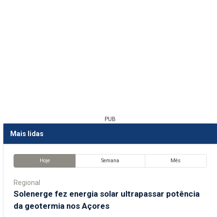
PUB
Mais lidas
Hoje
Semana
Mês
Regional
Solenerge fez energia solar ultrapassar potência
da geotermia nos Açores