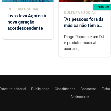
Premium
CULTURA E SOCIAL
CULTURA E SOCIAL
Livro leva Açores à
“As pessoas fora da
nova geração
música não têm a
açordescendente
noção do quão
Diogo Raposo é um DJ
difícil é produzir
e produtor musical
uma música”
açoriano,...
Estatuto editorial
Publicidade
Classificados
Contactos
Ficha
Assinaturas