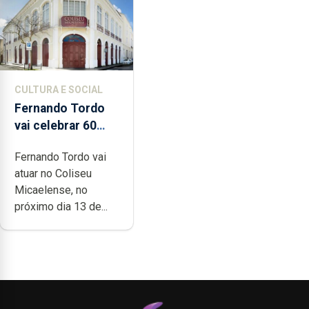
CULTURA E SOCIAL
Fernando Tordo
vai celebrar 60
anos de carreira
Fernando Tordo vai
no Coliseu
atuar no Coliseu
Micaelense
Micaelense, no
próximo dia 13 de...