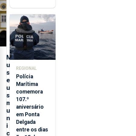
"posição
contraditória"
sobre
evolução
turística
M
u
REGIONAL
s
Polícia
e
Marítima
u
comemora
s
107.º
m
aniversário
u
em Ponta
n
Delgada
i
entre os dias
c