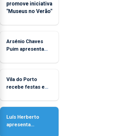
promove iniciativa
Municipal
"Museus no Verão"
de
Museus
aos
sábados
Arsénio Chaves
durante
o
Puim apresenta
mês
obras na Biblioteca
de
de Vila do Porto
agosto,
entre
Vila do Porto
as
recebe festas em
14h00
honra de Nossa
e
Senhora da
as
Assunção
18h00.
Luís Herberto
apresenta
‘Lugares da