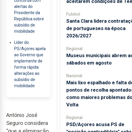
concorda com
aceitarem condições de Te
alertas do
Presidente da
Futebol
República sobre
Santa Clara lidera contrata
subsídio de
de portugueses na época
mobilidade
2026/2027
Líder do
Regional
PS/Açores apela
Museus municipais abrem a
ao Governo que
implemente de
sábados em agosto
forma rápida
alterações ao
Nacional
subsídio de
Mais lixo espalhado e falta d
mobilidade
pontos de recolha apontado
como maiores problemas d
Volta
António José
Regional
Seguro considera
PSD/Açores acusa PS de
“que a eliminação
"posição contraditória" sobr