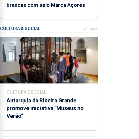
brancas com selo Marca Açores
através da
promoção
de
competências
CULTURA & SOCIAL
VER MAIS
pessoais,
emocionais
e sociais
junto das
crianças
CULTURA E SOCIAL
Autarquia da Ribeira Grande
promove iniciativa "Museus no
Verão"