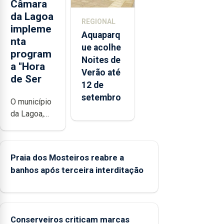
Câmara
da Lagoa
REGIONAL
impleme
Aquaparq
nta
ue acolhe
program
Noites de
a "Hora
Verão até
de Ser
12 de
setembro
O município
da Lagoa,
está a
implementar
o programa
Praia dos Mosteiros reabre a
“Hora de
banhos após terceira interditação
Ser” para a
prevenção
primária da
violência
Conserveiros criticam marcas
doméstica,