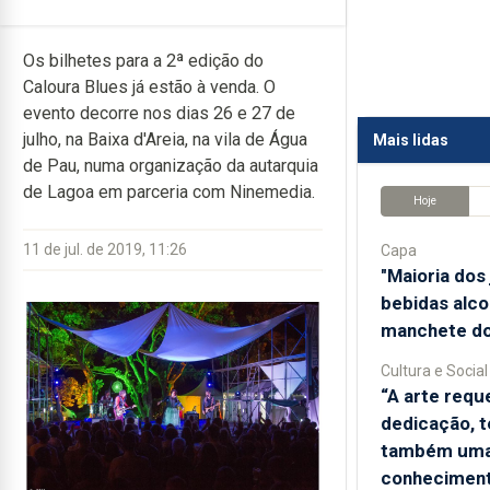
Os bilhetes para a 2ª edição do
Caloura Blues já estão à venda. O
evento decorre nos dias 26 e 27 de
julho, na Baixa d'Areia, na vila de Água
Mais lidas
de Pau, numa organização da autarquia
de Lagoa em parceria com Ninemedia.
Hoje
11 de jul. de 2019, 11:26
Capa
"Maioria do
bebidas alco
manchete do
Cultura e Social
“A arte requ
dedicação, t
também uma
conhecimen