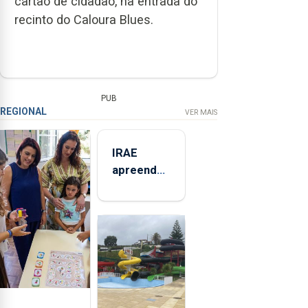
cartão de cidadão, na entrada do
recinto do Caloura Blues.
PUB
REGIONAL
VER MAIS
IRAE
apreendeu
mais de 32
toneladas
de
alimentos
entre
2021 e
2025 nos
Açores